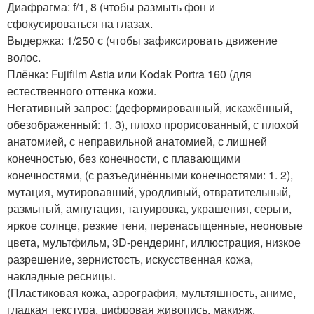
Диафрагма: f/1, 8 (чтобы размыть фон и
сфокусироваться на глазах.
Выдержка: 1/250 с (чтобы зафиксировать движение
волос.
Плёнка: Fujifilm Astia или Kodak Portra 160 (для
естественного оттенка кожи.
Негативный запрос: (деформированный, искажённый,
обезображенный: 1. 3), плохо прорисованный, с плохой
анатомией, с неправильной анатомией, с лишней
конечностью, без конечности, с плавающими
конечностями, (с разъединёнными конечностями: 1. 2),
мутация, мутировавший, уродливый, отвратительный,
размытый, ампутация, татуировка, украшения, серьги,
яркое солнце, резкие тени, перенасыщенные, неоновые
цвета, мультфильм, 3D-рендеринг, иллюстрация, низкое
разрешение, зернистость, искусственная кожа,
накладные ресницы.
(Пластиковая кожа, аэрография, мультяшность, аниме,
гладкая текстура, цифровая живопись, макияж,