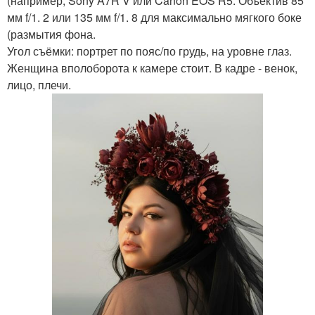
(например, Sony A7R V или Canon EOS R5. Объектив 85
мм f/1. 2 или 135 мм f/1. 8 для максимально мягкого боке
(размытия фона.
Угол съёмки: портрет по пояс/по грудь, на уровне глаз.
Женщина вполоборота к камере стоит. В кадре - венок,
лицо, плечи.