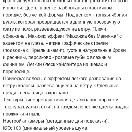
красных бумажных и шёлковых цветов (похожих на розы
и протеи. Цветы в венке разбросаны в хаотичном
порядке, без чёткой формы. Под венком - тонкая чёрная
вуаль, которая превращается в длинную прозрачную
фату из тюля, развевающуюся на ветру. Плечи
обнажены. Макияж: эффект "Макияжа без Макияжа" с
акцентом на глаза. Четкие графические стрелки
(подводка с "Крылышками"), густые натуральные брови
и ресницы, персиково - розовые губы с влажным
финишем. Легкий блеск хайлайтера на щеках и
переносице.
Прическа: волосы с эффектом легкого развевания на
ветру (волосы, развевающиеся на ветру. Отдельные
пряди слегка лицо закрывают.
Текстуры: гиперреалистичная детализация пор кожи,
текстура вуали (сетки), на каждом лепестке цветка видны
прожилки и пыль.
Настройки камеры (метаданные для подсказки).
ISO: 100 (минимальный уровень шума.