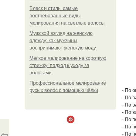
Блеск и стиль: самые
востребованные виды
мелирования на светлые волосы
Мужской взгляд на женскую
одежду: как мужчины
воспринимают женскую моду
Мелкое мелирование на короткую
стрижку: подход к уходу за
волосами
Профессиональное мелирование
- По 
русых волос с помощью чёлки
- По 
- По 
- По 
- По 
- По 
⇦
- По 