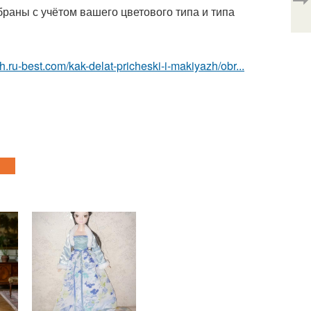
раны с учётом вашего цветового типа и типа
h.ru-best.com/kak-delat-pricheski-i-makiyazh/obr...