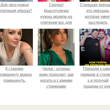
Для чего нужна
Срочно!
Стильная девуш
епетиция образа?
Красотулички
это девушка,
нужны модели на
которая умее
плетение кос для
выглядеть
отработки скорости
привлекательн
и пополнения
элегантно в лю
портфолио!
ситуации.
К старому
Челка - шторка:
Приходи к нам
ерманенту можно
кому подходит, как
прикиде в стиле
привыкнуть.
носить и с какими
х и получай
стрижками
подарки от ру
сочетать.
вверх!