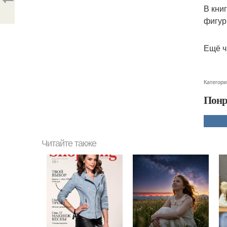
В кни
фигур
Ещё ч
Категори
Понр
Читайте также