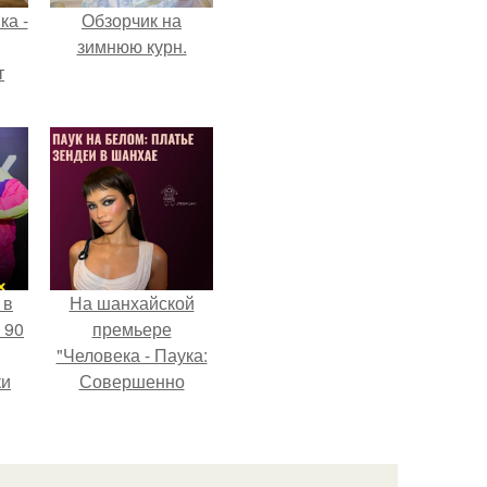
ка -
Обзорчик на
зимнюю курн.
т
о и
бои
 в
На шанхайской
 90
премьере
"Человека - Паука:
ки
Совершенно
Новый День"
зендея выбрала не
просто очередной
наряд, а настоящий