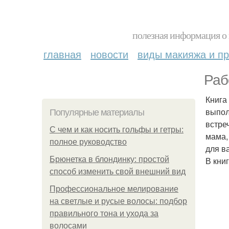
полезная информация о 
главная
новости
виды макияжа и пр
Раб
Книга
выпол
Популярные материалы
встре
С чем и как носить гольфы и гетры:
мама,
полное руководство
для ва
Брюнетка в блондинку: простой
В кни
способ изменить свой внешний вид
Профессиональное мелирование
на светлые и русые волосы: подбор
правильного тона и ухода за
волосами