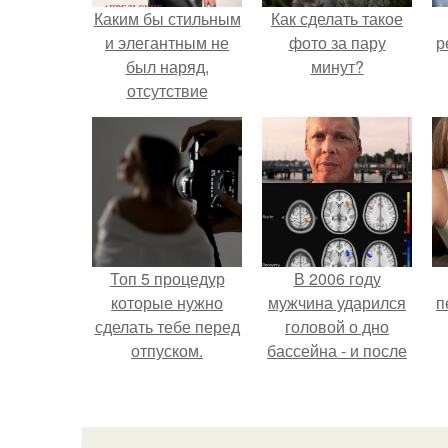
Каким бы стильным
Как сделать такое
и элегантным не
фото за пару
р
был наряд,
минут?
отсутствие
прически делает
образ не
завершенным.
Топ 5 процедур
В 2006 году
которые нужно
мужчина ударился
п
сделать тебе перед
головой о дно
отпуском.
бассейна - и после
этого его жизнь
изменилась самым
странным образом.