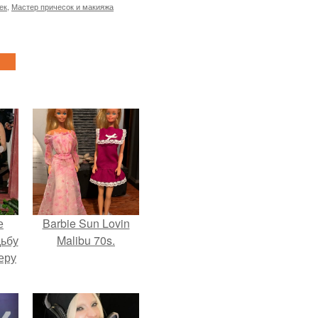
ек
,
Мастер причесок и макияжа
е
Barbie Sun Lovin
дьбу
Malibu 70s.
еру