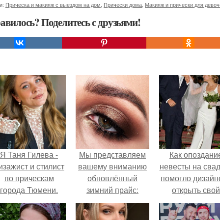
и:
Прическа и макияж с выездом на дом
,
Прически дома
,
Макияж и прически для девоч
авилось? Поделитесь с друзьями!
Я Таня Гилева -
Мы представляем
Как опоздани
изажист и стилист
вашему вниманию
невесты на сва
по прическам
обновлённый
помогло дизайн
города Тюмени.
зимний прайс:
открыть свой
бренд.