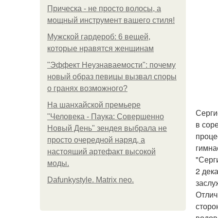
Прическа - не просто волосы, а
мощный инструмент вашего стиля!
Мужской гардероб: 6 вещей,
которые нравятся женщинам
"Эффект Неузнаваемости": почему
новый образ певицы вызвал споры
о гранях возможного?
На шанхайской премьере
Серги
"Человека - Паука: Совершенно
в сор
Новый День" зендея выбрала не
проце
просто очередной наряд, а
гимна
настоящий артефакт высокой
"Серг
моды.
2 дек
Dafunkystyle. Matrix neo.
заслу
Отлич
сторо
водов