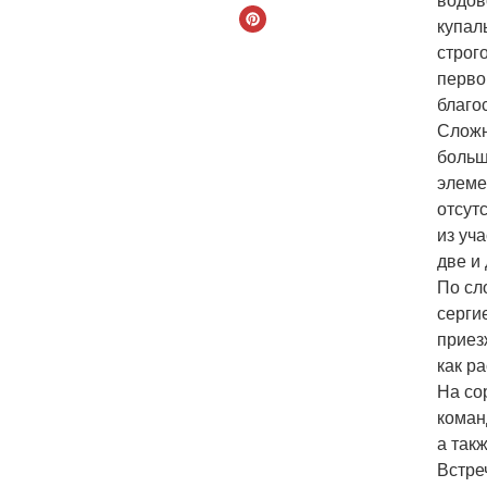
купал
строг
перво
благо
Сложн
больш
элеме
отсут
из уч
две и
По сл
серги
приез
как ра
На со
команд
а так
Встре