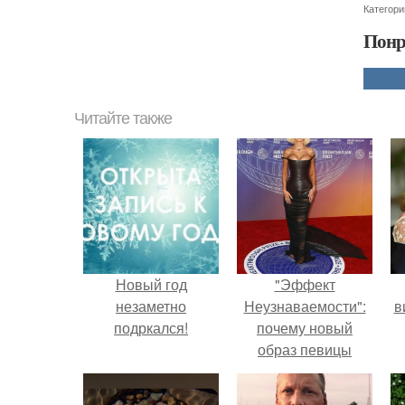
Категори
Понр
Читайте также
Новый год
"Эффект
незаметно
Неузнаваемости":
в
подркался!
почему новый
образ певицы
вызвал споры о
гранях