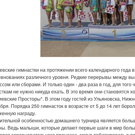
евские гимнастки на протяжении всего календарного года 
евнованиях различного уровня. Редкие перерывы между в
ссом или сборами. И только один - два раза в год, для того
сткам не нужно никуда ехать. В это время они становятся 
иевские Просторы". В этом году гостей из Ульяновска, Нижн
абря. Порядка 250 гимнасток в возрасте от 5 до 14 лет боро
женную награду.
ительной особенностью домашнего турнира является боль
ны. Ведь малыши, которые делают первые шаги в мир больш
орот соревновательного процесса, могут дебютировать в 