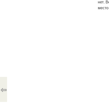
нет. 
место
⇦