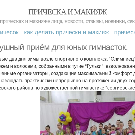
ПРИЧЕСКА И МАКИЯЖ
прическах и макияже лица, новости, отзывы, новинки, сек
ичесок
как делать прически и макияж
причес
ушный приём для юных гимнасток.
вые два дня зимы возле спортивного комплекса "Олимпиец"
жем и волосами, собранными в тугие "Гульки", взволнован
ченные организаторы, создающие максимальный комфорт д
наблюдать практически непрерывно на протяжении двух со
евского района по художественной гимнастике "сергиевские 