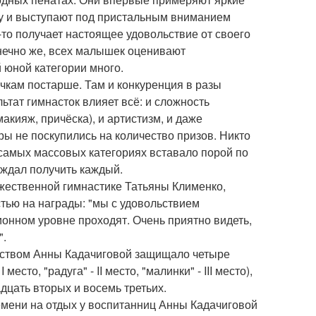
ку и выступают под пристальным вниманием
о-то получает настоящее удовольствие от своего
нечно же, всех малышек оценивают
 юной категории много.
чкам постарше. Там и конкуренция в разы
льтат гимнасток влияет всё: и сложность
акияж, причёска), и артистизм, и даже
ры не поскупились на количество призов. Никто
в самых массовых категориях вставало порой по
жаждал получить каждый.
ожественной гимнастике Татьяны Клименко,
тью на награды: "мы с удовольствием
онном уровне проходят. Очень приятно видеть,
".
одством Анны Кадачиговой защищало четыре
есто, "радуга" - II место, "малинки" - III место),
адцать вторых и восемь третьих.
ремени на отдых у воспитанниц Анны Кадачиговой