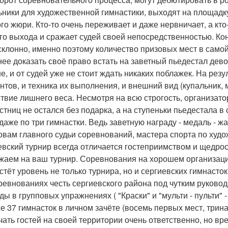
ьники для художественной гимнастики, выходят на площад
ого жюри. Кто-то очень переживает и даже нервничает, а кт
го выхода и сражает судей своей непосредственностью. Ко
склонно, именно поэтому количество призовых мест в самой
ее доказать своё право встать на заветный пьедестал дево
е, и от судей уже не стоит ждать никаких поблажек. На резу
нтов, и техника их выполнения, и внешний вид (купальник, м
ствие лишнего веса. Несмотря на всю строгость, организато
астниц не остался без подарка, а на ступеньки пьедестала 
 даже по три гимнастки. Ведь заветную награду - медаль - 
овам главного судьи соревнований, мастера спорта по худ
евский турнир всегда отличается гостеприимством и щедрос
жаем на ваш турнир. Соревнования на хорошем организаци
стёт уровень не только турнира, но и сергиевских гимнасток
ревнованиях честь сергиевского района под чутким руков
ы в групповых упражнениях ( "Краски" и "мульти - пульти" - I м
же 37 гимнасток в личном зачёте (восемь первых мест, трин
чать гостей на своей территории очень ответственно, но в