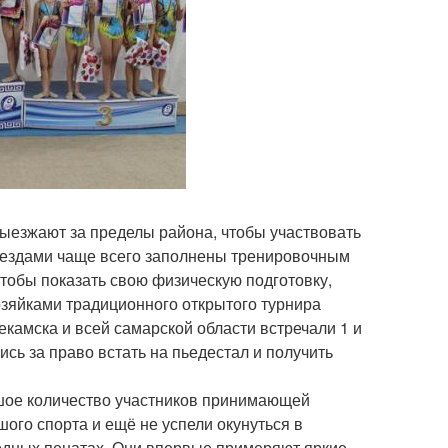
выезжают за пределы района, чтобы участвовать
ыездами чаще всего заполнены тренировочным
 чтобы показать свою физическую подготовку,
хозяйками традиционного открытого турнира
екамска и всей самарской области встречали 1 и
лись за право встать на пьедестал и получить
шое количество участников принимающей
ого спорта и ещё не успели окунуться в
родных пенатах. Они впервые примеряют яркие