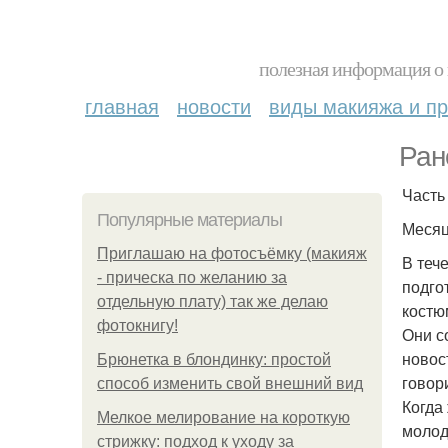
полезная информация о 
главная
новости
виды макияжа и пр
Ран
Часть 
Популярные материалы
Месяц
Приглашаю на фотосъёмку (макияж
В теч
- прическа по желанию за
подго
отдельную плату) так же делаю
костю
фотокнигу!
Они с
новос
Брюнетка в блондинку: простой
говор
способ изменить свой внешний вид
Когда
Мелкое мелирование на короткую
молод
стрижку: подход к уходу за