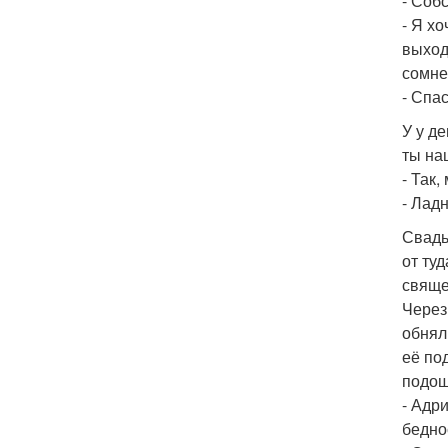
- Соб
- Я хо
выходи
сомне
- Спа
У у де
ты на
- Так,
- Лад
Свадь
от ту
свяще
Через
обнял
её по
подош
- Адр
бедно