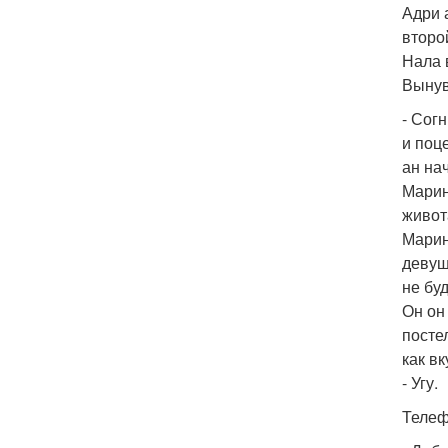
Адри 
второ
Нала 
Вынув
- Согн
и поц
ан на
Марин
живот
Марин
девуш
не бу
Он он
посте
как вк
- Угу.
Телеф