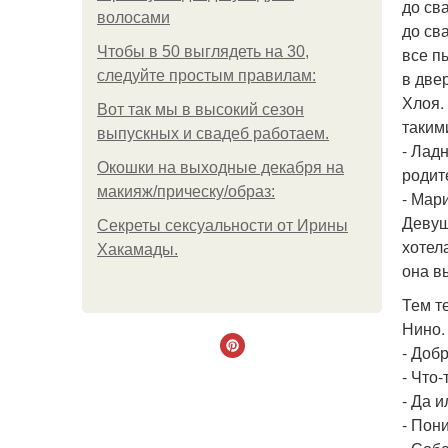
до св
волосами
до св
Чтобы в 50 выглядеть на 30,
все п
следуйте простым правилам:
в двер
Хлоя. 
Вот так мы в высокий сезон
таким
выпускных и свадеб работаем.
- Лад
Окошки на выходные декабря на
родит
макияж/прическу/образ:
- Мари
Девуш
Секреты сексуальности от Ирины
хотел
Хакамады.
она в
Тем т
Нино.
- Доб
- Что
- Да 
- Пон