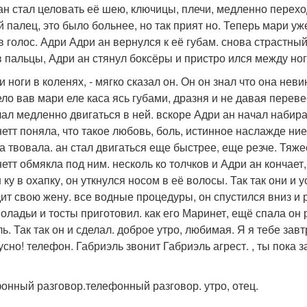
ан стал целовать её шею, ключицы, плечи, медленно перехо
й палец, это было больнее, но так прият но. Теперь мари уж
в голос. Адри Адри ан вернулся к её губам. снова страстный
 пальцы, Адри ан стянул боксёры и пристро ился между ног
и ноги в коленях, - мягко сказал он. Он он знал что она нев
ело вав мари еле каса ясь губами, дразня и не давая переве
чал медленно двигаться в ней. вскоре Адри ан начал набира
етт поняла, что такое любовь, боль, истинное наслажде ние
а твовала. ан стал двигаться еще быстрее, еще резче. Тяж
етт обмякла под ним. несколь ко толчков и Адри ан кончает
 ку в охапку, он уткнулся носом в её волосы. Так так они и
дит свою жену. все водные процедуры, он спустился вниз и
 оладьи и тосты приготовил. как его Маринет, ещё спала он
ль. Так так он и сделал. доброе утро, любимая. Я я тебе за
усно! телефон. Габриэль звонит Габриэль агрест. , ты пока з
онный разговор.телефонный разговор. утро, отец.