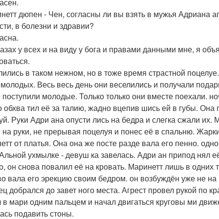
асен.
инетт дюпен - Чен, согласны ли вы взять в мужья Адриана агр
сти, в болезни и здравии?
асна.
глазах у всех и на виду у бога и правами данными мне, я о
оваться.
лились в таком нежном, но в тоже время страстной поцелуе
 молодых. Весь весь день они веселились и получали подарк
е поступили молодые. Только только они вместе поехали. но
о обхва тил её за талию, жадно вцепив шись ей в губы. Она 
уй. Руки Адри ана опусти лись на бедра и слегка сжали их.
ё на руки, не прерывая поцелуя и понес её в спальню. Жарки
етт от платья. Она она же посте разде вала его пенно. одно
 Альной ухмылке - девуш ка завелась. Адри ан припод нял её
то, он снова повалил её на кровать. Маринетт лишь в одних 
во вала его эрекцию своим бедром. он возбуждён уже не на ш
ец добрался до завет ного места. Агрест провел рукой по кр
 в мари одним пальцем и начал двигаться круговы ми движе
ась подавить стоны.