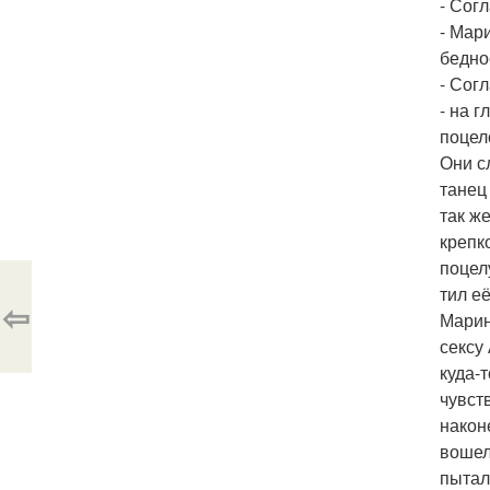
- Согл
- Мар
бедно
- Согл
- на 
поцел
Они с
танец
так ж
крепк
поцел
тил е
⇦
Марин
сексу
куда-
чувст
након
вошел
пытал