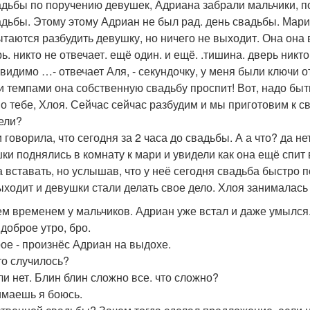
адьбы по поручению девушек, Адриана забрали мальчики, по
адьбы. Этому этому Адриан не был рад. день свадьбы. Мари
ытаются разбудить девушку, но ничего не выходит. Она она в
ь. никто не отвечает. ещё один. и ещё. .тишина. дверь никто
видимо …- отвечает Аля, - секундочку, у меня были ключи от
и темпами она собственную свадьбу проспит! Вот, надо быт
но тебе, Хлоя. Сейчас сейчас разбудим и мы приготовим к св
ели?
 говорила, что сегодня за 2 часа до свадьбы. А а что? да нет
ки поднялись в комнату к мари и увидели как она ещё спит в
а вставать, но услышав, что у неё сегодня свадьба быстро 
ыходит и девушки стали делать свое дело. Хлоя занималась
ем временем у мальчиков. Адриан уже встал и даже умылся.
 доброе утро, бро.
рое - произнёс Адриан на выдохе.
-то случилось?
или нет. Блин блин сложно все. что сложно?
имаешь я боюсь.