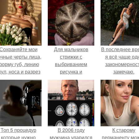
Сохраняйте мои
Для мальчиков
В последнее вр
очные черты лица,
стрижки с
я всё чаще од
форму губ, линию
выбриванием
закономернос
кул, носа и разрез
рисунка и
замечаю.
глаз.
классические,
модные и
креативные!
Топ 5 процедур
В 2006 году
К старому
которые нужно
мужчина ударился
перманенту мо