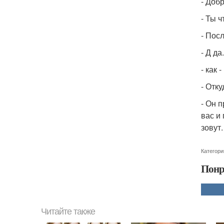
- Добр
- Ты ч
- Пос
- Д да.
- как 
- Отк
- Он п
вас и
зовут.
Категори
Понр
Читайте также