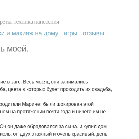
реты, техника нанесения
ки и макияж на дому
игры
отзывы
шь моей.
ие в загс. Весь месяц они занимались
ба, цвета в которых будет проходить их свадьба,
у родители Маринет были шокирован этой
рнем на протяжении почти года и ничего им не
 Он он даже обрадовался за сына. и купил дом
эль. он двух этажный и очень красивый. день