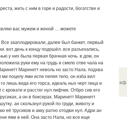
еста, жить с ним в горе и радости, богатстве и
бъявляю вас мужем и женой … можете
. Все зааплодировали, далее был банкет, первый
и. вот день к концу подошёл. все разъехались,
чью у них была первая брачная ночь. в дом, он
положила руки ему на грудь и смело отве чала на
 Маринетт Маринетт неволь но засто Нала. подхва
 ми поцелу ями испе пеляя тело, он изба вил
⇨
 го лишь вида его торса, идеаль ных черт лица и
 с кровати и расстег нул лифчик. Отбро сив его
трусиках, а он в боксерах. Маринетт Маринетт
утку. ан скользнул рукой по груди, животу и
аю её трусиков и акку ратно отодви нул. Адри ан
ни ями в ней. Она засто Нала, но все еще