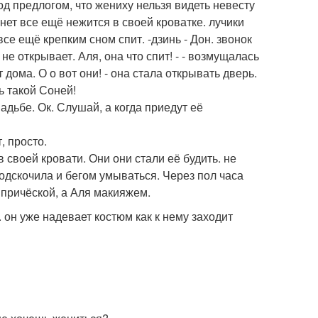
д предлогом, что жениху нельзя видеть невесту
нет все ещё нежится в своей кроватке. лучики
се ещё крепким сном спит. -дзинь - Дон. звонок
 не открывает. Аля, она что спит! - - возмущалась
 дома. О о вот они! - она стала открывать дверь.
ь такой Соней!
адьбе. Ок. Слушай, а когда приедут её
, просто.
 своей кровати. Они они стали её будить. не
подскочила и бегом умываться. Через пол часа
 причёской, а Аля макияжем.
 он уже надевает костюм как к нему заходит