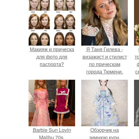
Макияж и прическа
Я Таня Гилева -
для фото для
визажист и стилист
т
паспорта?
по прическам
города Тюмени.
с
Barbie Sun Lovin
Обзорчик на
Malibu 70s.
зимнюю курн.