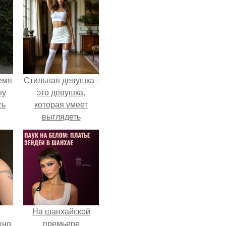
емя
Стильная девушка -
ну
это девушка,
ть
которая умеет
выглядеть
привлекательно и
элегантно в любои
ситуации.
На шанхайской
жно
премьере