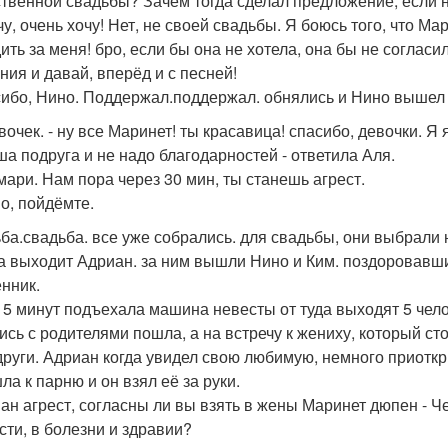
ственной свадьбы? Зачем тогда сделал предложение, если 
чу, очень хочу! Нет, не своей свадьбы. Я боюсь того, что Ма
ть за меня! бро, если бы она не хотела, она бы не согласил
ния и давай, вперёд и с песней!
сибо, Нино. Поддержал.поддержал. обнялись и Нино вышел 
вочек. - ну все Маринет! ты красавица! спасибо, девочки. Я 
ша подруга и не надо благодарностей - ответила Аля.
 мари. Нам пора через 30 мин, ты станешь агрест.
но, пойдёмте.
ба.свадьба. все уже собрались. для свадьбы, они выбрали
да выходит Адриан. за ним вышли Нино и Ким. поздоровавшис
нник.
 5 минут подъехала машина невесты от туда выходят 5 чело
ись с родителями пошла, а на встречу к жениху, который с
други. Адриан когда увидел свою любимую, немного приоткр
ла к парню и он взял её за руки.
иан агрест, согласны ли вы взять в жены Маринет дюпен - Чен
сти, в болезни и здравии?