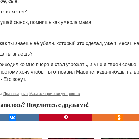
ое, сын.
то-то хотел?
лушай сынок, помнишь как умерла мама.
- как ты знаешь её убили. который это сделал, уже 1 месяц н
уда ты знаешь?
риходил ко мне вчера и стал угрожать, и мне и твоей семье.
 поэтому хочу чтобы ты отправил Маринет куда-нибудь, на вре
 - Его зовут.
и:
Прически дома
,
Макияж и прически для девочек
авилось? Поделитесь с друзьями!