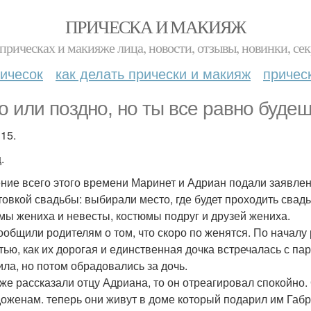
ПРИЧЕСКА И МАКИЯЖ
прическах и макияже лица, новости, отзывы, новинки, сек
ичесок
как делать прически и макияж
причес
о или поздно, но ты все равно буде
15.
.
ение всего этого времени Маринет и Адриан подали заявлен
товкой свадьбы: выбирали место, где будет проходить свадь
мы жениха и невесты, костюмы подруг и друзей жениха.
ообщили родителям о том, что скоро по женятся. По начал
тью, как их дорогая и единственная дочка встречалась с па
ила, но потом обрадовались за дочь.
 же рассказали отцу Адриана, то он отреагировал спокойно.
оженам. теперь они живут в доме который подарил им Габри