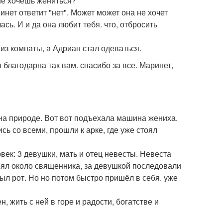
не хочешь жениться?
ринет ответит "нет". Может может она не хочет
ась. И и да она любит тебя. что, отбросить
из комнаты, а Адриан стал одеваться.
я благодарна так вам. спасибо за все. Маринет,
 на природе. Вот вот подъехала машина жениха.
ь со всеми, прошли к арке, где уже стоял
век: 3 девушки, мать и отец невесты. Невеста
тоял около священника, за девушкой последовали
ыл рот. Но но потом быстро пришёл в себя. уже
, жить с ней в горе и радости, богатстве и