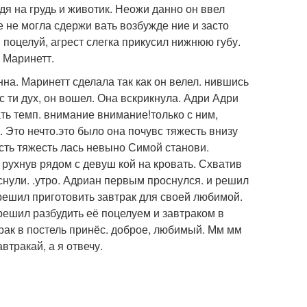
дя на грудь и животик. Неожи данно он ввел
е не могла сдержи вать возбужде ние и засто
 поцелуй, агрест слегка прикусил нижнюю губу.
 Маринетт.
инна. Маринетт сделала так как он велел. нившись
с ти дух, он вошел. Она вскрикнула. Адри Адри
ть темп. внимание внимание!только с ним,
. Это нечто.это было она почувс тяжесть внизу
есть тяжесть лась невыно Симой станови.
, рухнув рядом с девуш кой на кровать. Схватив
 уснули. .утро. Адриан первым проснулся. и решил
 решил приготовить завтрак для своей любимой.
 решил разбудить её поцелуем и завтраком в
втрак в постель принёс. доброе, любимый. Мм мм
автракай, а я отвечу.