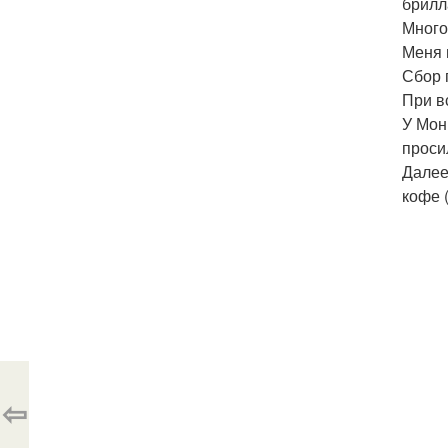
брилл
Много
Меня 
Сбор 
При в
У Мон
проси
Далее
кофе 
⇦