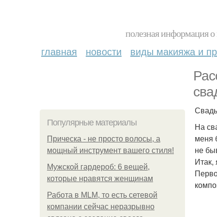
полезная информация о 
главная
новости
виды макияжа и пр
Рас
сва
Свадь
Популярные материалы
На св
меня 
Прическа - не просто волосы, а
не бы
мощный инструмент вашего стиля!
Итак,
Мужской гардероб: 6 вещей,
Перво
которые нравятся женщинам
компо
Работа в MLM, то есть сетевой
компании сейчас неразрывно