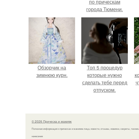
по прическам
города Тюмени.
э
Обзорчик на
Топ 5 процедур
зимнюю курн.
которые нужно
к
сделать тебе перед
ч
отпуском.
© 2026 Прическа и макияж
Полезная информация о прическах и макияже лица, новости, отзывы, новинки, секреты, техник
нанесения