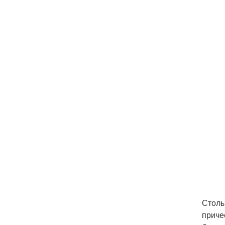
Столы
приче