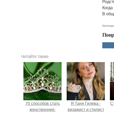
Родст
Когда
В общ
Категори
Понр
Читайте также
70 способов стать
Я Таня Гилева -
С
женственнее:
визажист и стилист