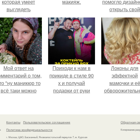
которая умеет
макияж.
помогло дизайн
выглядеть
открыть свой
привлекательно и
бренд.
легантно в любои
ситуации.
Мой ответ на
Приходи к нам в
Локоны для
омментарий о том,
прикиде в стиле 90
эффектной
то "ну маникюр то
х и получай
мамочки и е
всё таки можно
подарки от руки
обворожительн
было бы сделать.
вверх!
дочурки.
Контакты
Пользовательское соглашение
Обратная св
Политика конфидециальности
а
Копирование раз
г. Москва, ЦАО, Басманный, Яковоапостольский переулок 7, м. Курская