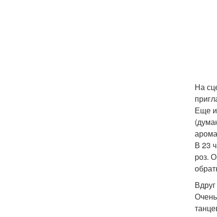
На сц
пригл
Еще и
(дума
арома
В 23 
роз. 
обрат
Вдруг
Очень
танце