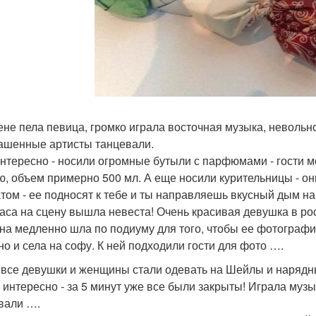
ене пела певица, громко играла восточная музыка, невольн
ашенные артисты танцевали.
нтересно - носили огромные бутыли с парфюмами - гости 
ю, объем примерно 500 мл. А еще носили курительницы - о
том - ее подносят к тебе и ты направляешь вкусный дым на
часа на сцену вышла невеста! Очень красивая девушка в р
Она медленно шла по подиуму для того, чтобы ее фотограф
но и села на софу. К ней подходили гости для фото ….
 все девушки и женщины стали одевать на Шейлы и нарядны
 интересно - за 5 минут уже все были закрыты! Играла муз
вали ….