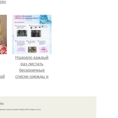
еру
Надоело каждый
раз листать
ё
бесконечные
ой
списки одежды и
заново собирать
любимый лук по
кусочкам?
язь
решено при указании обратной гиперссылки.