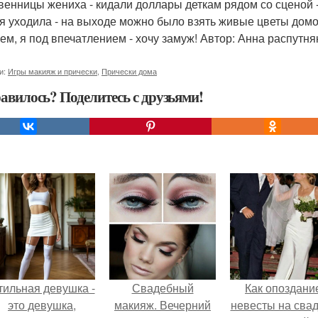
венницы жениха - кидали доллары деткам рядом со сценой -
 я уходила - на выходе можно было взять живые цветы домо
ем, я под впечатлением - хочу замуж! Автор: Анна распутняк
и:
Игры макияж и прически
,
Прически дома
авилось? Поделитесь с друзьями!
тильная девушка -
Свадебный
Как опоздани
это девушка,
макияж. Вечерний
невесты на сва