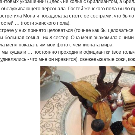
антовых украшений! (Здесь не колье с бриллиантом, а брил
 обслуживающего персонала. Гостей женского пола было п
встретила Мона и посадила за стол с ее сестрами, что было
гостей … (гости женского пола).
стрече у них принято целоваться (точнее как бы целоваться 
ы большая семья - их 8 сестер! Она меня знакомила с ними 
ла меня показать им мои фото с чемпионата мира.
 мы кушали … постоянно проходили официантки (все только 
(удивлялись - что мне он нравится), свежевыжатые соки, ко