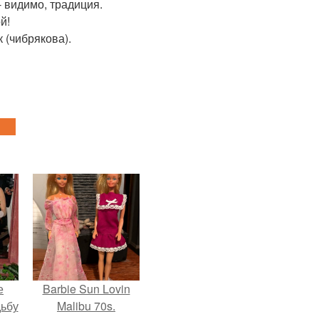
 видимо, традиция.
й!
 (чибрякова).
е
Barbie Sun Lovin
дьбу
Malibu 70s.