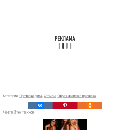
Категории:
Прически дома
,
Отзывы
,
Образ макияж и прическа
Читайте также