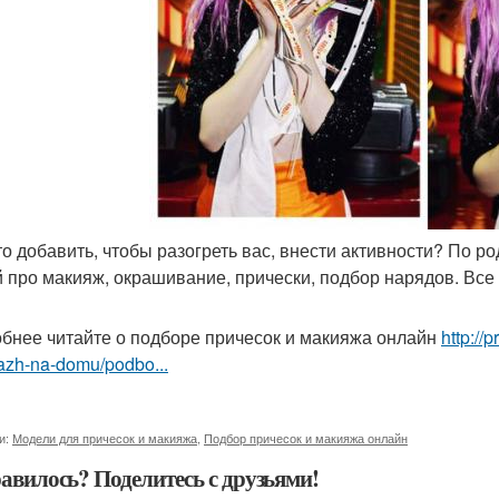
что добавить, чтобы разогреть вас, внести активности? По 
й про макияж, окрашивание, прически, подбор нарядов. Вс
бнее читайте о подборе причесок и макияжа онлайн
http://
azh-na-domu/podbo...
и:
Модели для причесок и макияжа
,
Подбор причесок и макияжа онлайн
авилось? Поделитесь с друзьями!