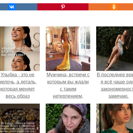
Улыбка - это не
Мужчина, встречи с
В последнее вр
мелочь, а деталь,
которым вы ждали
я всё чаще од
которая меняет
с таким
закономернос
весь образ
нетерпением,
замечаю.
человека.
пригласил вас на
свидание.