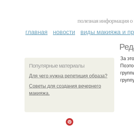
полезная информация о 
главная
новости
виды макияжа и пр
Ред
За эт
Поэто
Популярные материалы
групп
Для чего нужна репетиция образа?
групп
Советы для создания вечернего
макияжа.