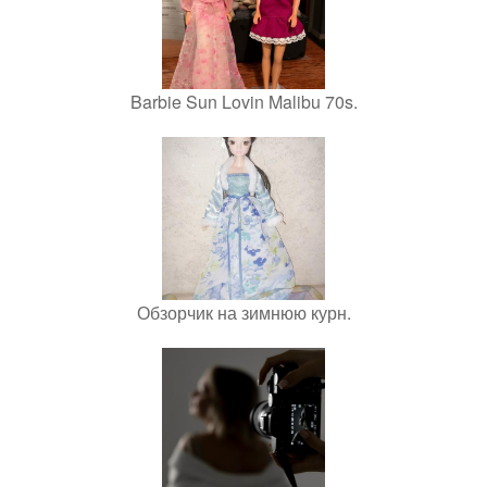
Barbie Sun Lovin Malibu 70s.
Обзорчик на зимнюю курн.