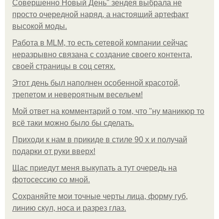
Совершенно Новый День" зендея выбрала не
просто очередной наряд, а настоящий артефакт
высокой моды.
Работа в MLM, то есть сетевой компании сейчас
неразрывно связана с создание своего контента,
своей страницы в соц сетях.
Этот день был наполнен особенной красотой,
трепетом и невероятным весельем!
Мой ответ на комментарий о том, что "ну маникюр то
всё таки можно было бы сделать.
Приходи к нам в прикиде в стиле 90 х и получай
подарки от руки вверх!
Щас приедут меня выкупать а тут очередь на
фотосессию со мной.
Сохраняйте мои точные черты лица, форму губ,
линию скул, носа и разрез глаз.