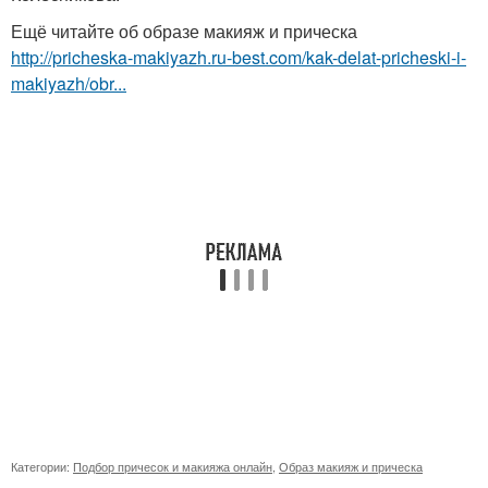
Ещё читайте об образе макияж и прическа
http://pricheska-makiyazh.ru-best.com/kak-delat-pricheski-i-
makiyazh/obr...
Категории:
Подбор причесок и макияжа онлайн
,
Образ макияж и прическа