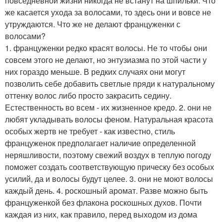
повседневной жизни никогда не встанут на шпильки. Что
же касается ухода за волосами, то здесь они и вовсе не
утруждаются. Что же не делают француженки с
волосами?
1. француженки редко красят волосы. Не то чтобы они
совсем этого не делают, но энтузиазма по этой части у
них гораздо меньше. В редких случаях они могут
позволить себе добавить светлые пряди к натуральному
оттенку волос либо просто закрасить седину.
Естественность во всем - их жизненное кредо. 2. они не
любят укладывать волосы феном. Натуральная красота
особых жертв не требует - как известно, стиль
француженок предполагает наличие определенной
неряшливости, поэтому свежий воздух в теплую погоду
поможет создать соответствующую прическу без особых
усилий, да и волосы будут целее. 3. они не моют волосы
каждый день. 4. роскошный аромат. Разве можно быть
француженкой без флакона роскошных духов. Почти
каждая из них, как правило, перед выходом из дома