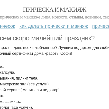
ПРИЧЕСКА И МАКИЯЖ
прическах и макияже лица, новости, отзывы, новинки, сек
ичесок
как делать прически и макияж
причес
сем скоро милейший праздник?
враля - день всех влюбленных? Лучшим подарком для любим
очный сертификат дома красоты Софи!
ас:
 капсула.
ывания, пилинг тела.
махерские зал (все услуги).
вой сервис ( маникюр и педикюр).
ж.
 массажиста.
олог (все услуги).