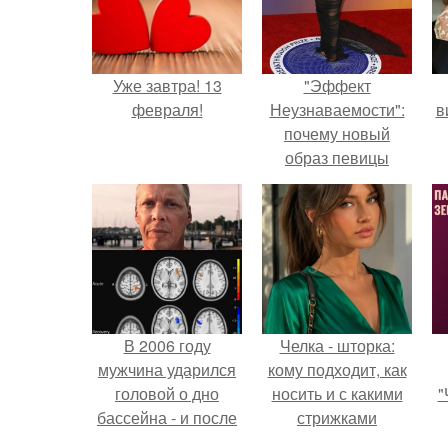
Уже завтра! 13
"Эффект
февраля!
Неузнаваемости":
в
почему новый
образ певицы
вызвал споры о
гранях
возможного?
В 2006 году
Челка - шторка:
мужчина ударился
кому подходит, как
головой о дно
носить и с какими
"
бассейна - и после
стрижками
этого его жизнь
сочетать.