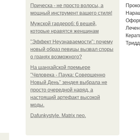
Проко
Прическа - не просто волосы, а
Наращ
мощный инструмент вашего стиля!
Оформ
Мужской гардероб: 6 вещей,
Лечен
которые нравятся женщинам
Керат
"Эффект Неузнаваемости": почему
Тридд
новый образ певицы вызвал споры
о гранях возможного?
На шанхайской премьере
"Человека - Паука: Совершенно
Новый День" зендея выбрала не
просто очередной наряд, а
настоящий артефакт высокой
моды.
Dafunkystyle. Matrix neo.