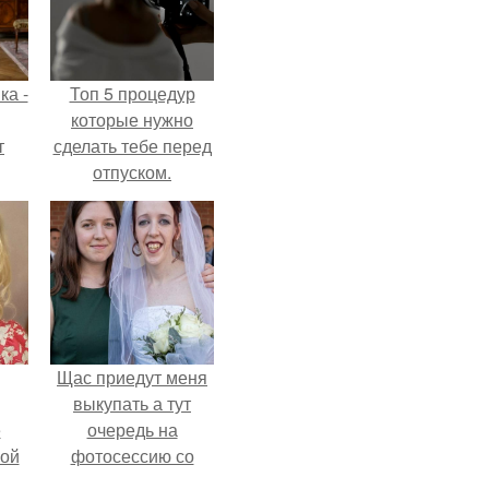
ка -
Топ 5 процедур
которые нужно
т
сделать тебе перед
отпуском.
о и
бои
Щас приедут меня
выкупать а тут
ё
очередь на
ой
фотосессию со
мной.