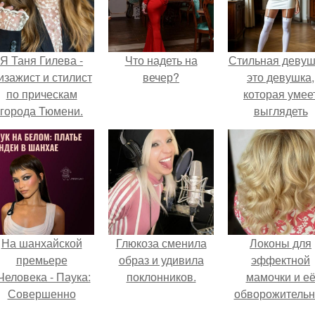
Я Таня Гилева -
Что надеть на
Стильная девуш
изажист и стилист
вечер?
это девушка,
по прическам
которая умее
города Тюмени.
выглядеть
привлекательн
элегантно в лю
ситуации.
На шанхайской
Глюкоза сменила
Локоны для
премьере
образ и удивила
эффектной
Человека - Паука:
поклонников.
мамочки и е
Совершенно
обворожительн
Новый День"
дочурки.