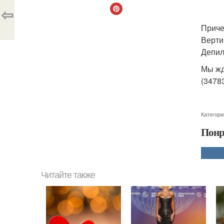
⇦
Приче
Верти
Депил
Мы жде
(34783
Категори
Понр
Читайте также