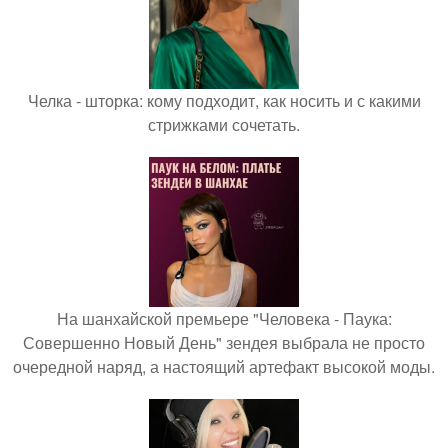
Челка - шторка: кому подходит, как носить и с какими
стрижками сочетать.
На шанхайской премьере "Человека - Паука:
Совершенно Новый День" зендея выбрала не просто
очередной наряд, а настоящий артефакт высокой моды.