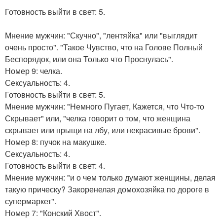
Готовность выйти в свет: 5.
Мнение мужчин: "Скучно", "лентяйка" или "выглядит
очень просто". "Такое Чувство, что на Голове Полный
Беспорядок, или она Только что Проснулась".
Номер 9: челка.
Сексуальность: 4.
Готовность выйти в свет: 5.
Мнение мужчин: "Немного Пугает, Кажется, что Что-то
Скрывает" или, "челка говорит о том, что женщина
скрывает или прыщи на лбу, или некрасивые брови".
Номер 8: пучок на макушке.
Сексуальность: 4.
Готовность выйти в свет: 4.
Мнение мужчин: "и о чем только думают женщины, делая
такую прическу? Закоренелая домохозяйка по дороге в
супермаркет".
Номер 7: "Конский Хвост".