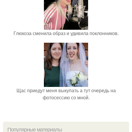
Глюкоза сменила образ и удивила поклонников.
Щас приедут меня выкупать а тут очередь на
фотосессию со мной.
Популярные материалы