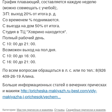
График плавающий, составляется каждую неделю
(можно совмещать с учебой);.
З/П: выход 20% от итога р. д.
Со временем % поднимаются.
С выезда на дом 50% от итога.
Студия в ТЦ "Ховрино находится".
Полный рабочий день.
С 10: 00 до 21: 00.
Возможен выход на пол дня.
С 10: 00 до 16: 00.
С 16: 00 до 21: 00.
По всем вопросам обращаться в л. с. или по тел.: 8(926
409-26-19 Алина.
Больше информационных статей о вечерних прическах
и макияж
http://pricheska-makiyazh.ru-best.com/vidy-
makiyazha-i-prichesok/vechern...
Категории:
Мастер причесок и макияжа
,
Отзывы
,
Свадебные прически и макияж
,