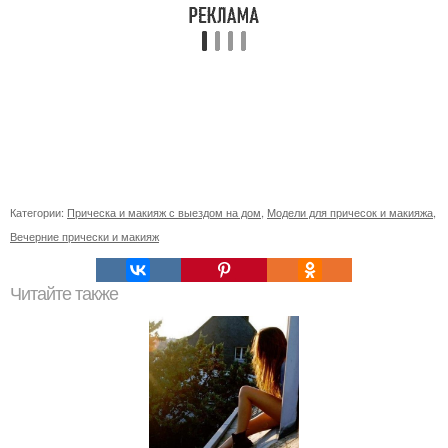
Категории:
Прическа и макияж с выездом на дом
,
Модели для причесок и макияжа
,
Вечерние прически и макияж
Читайте также