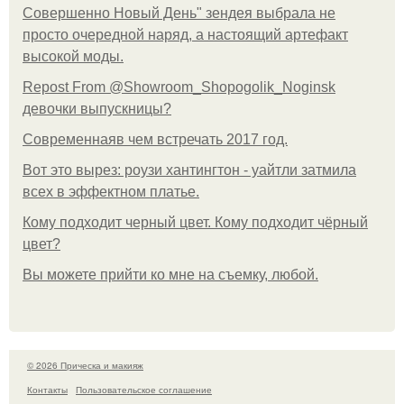
Совершенно Новый День" зендея выбрала не
просто очередной наряд, а настоящий артефакт
высокой моды.
Repost From @Showroom_Shopogolik_Noginsk
девочки выпускницы?
Современнаяв чем встречать 2017 год.
Вот это вырез: роузи хантингтон - уайтли затмила
всех в эффектном платьe.
Кому подходит черный цвет. Кому подходит чёрный
цвет?
Вы можете прийти ко мне на съемку, любой.
© 2026 Прическа и макияж
Контакты
Пользовательское соглашение