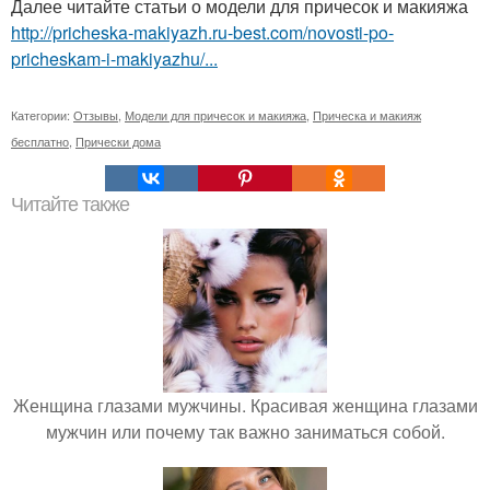
Далее читайте статьи о модели для причесок и макияжа
http://pricheska-makiyazh.ru-best.com/novosti-po-
pricheskam-i-makiyazhu/...
Категории:
Отзывы
,
Модели для причесок и макияжа
,
Прическа и макияж
бесплатно
,
Прически дома
Читайте также
Женщина глазами мужчины. Красивая женщина глазами
мужчин или почему так важно заниматься собой.