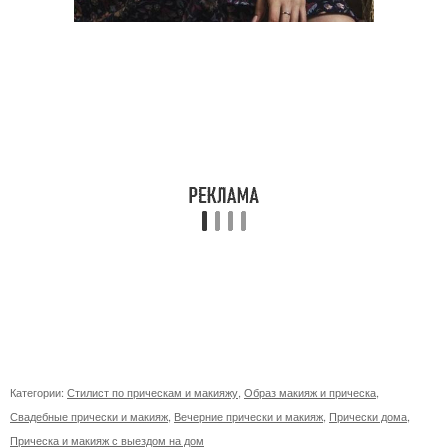
Категории:
Стилист по прическам и макияжу
,
Образ макияж и прическа
,
Свадебные прически и макияж
,
Вечерние прически и макияж
,
Прически дома
,
Прическа и макияж с выездом на дом