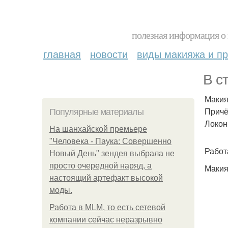
полезная информация о 
главная
новости
виды макияжа и пр
В с
Макия
Причё
Популярные материалы
Локон
На шанхайской премьере
"Человека - Паука: Совершенно
Работ
Новый День" зендея выбрала не
просто очередной наряд, а
Макия
настоящий артефакт высокой
моды.
Работа в MLM, то есть сетевой
компании сейчас неразрывно