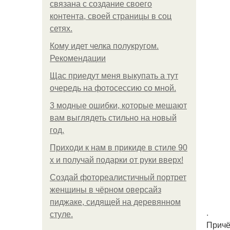
связана с создание своего
контента, своей страницы в соц
сетях.
Кому идет челка полукругом.
Рекомендации
Щас приедут меня выкупать а тут
очередь на фотосессию со мной.
3 модные ошибки, которые мешают
вам выглядеть стильно на новый
год.
Приходи к нам в прикиде в стиле 90
х и получай подарки от руки вверх!
Создай фотореалистичный портрет
женщины в чёрном оверсайз
пиджаке, сидящей на деревянном
.
стуле.
Причё