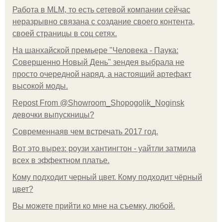
Работа в MLM, то есть сетевой компании сейчас
неразрывно связана с создание своего контента,
своей страницы в соц сетях.
На шанхайской премьере "Человека - Паука:
Совершенно Новый День" зендея выбрала не
просто очередной наряд, а настоящий артефакт
высокой моды.
Repost From @Showroom_Shopogolik_Noginsk
девочки выпускницы?
Современнаяв чем встречать 2017 год.
Вот это вырез: роузи хантингтон - уайтли затмила
всех в эффектном платьe.
Кому подходит черный цвет. Кому подходит чёрный
цвет?
Вы можете прийти ко мне на съемку, любой.