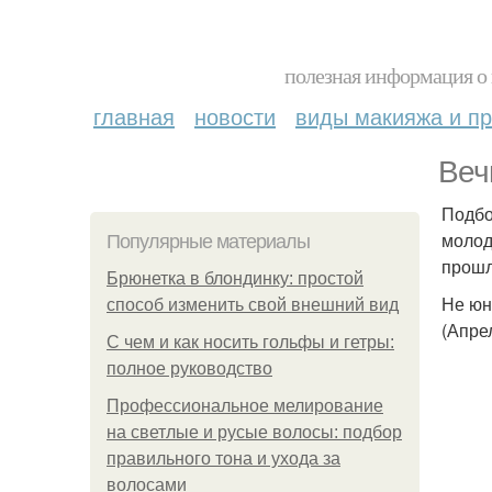
полезная информация о 
главная
новости
виды макияжа и пр
Веч
Подбо
молод
Популярные материалы
прошл
Брюнетка в блондинку: простой
Не юн
способ изменить свой внешний вид
(Апрел
С чем и как носить гольфы и гетры:
полное руководство
Профессиональное мелирование
на светлые и русые волосы: подбор
правильного тона и ухода за
волосами