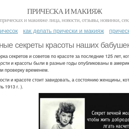
ПРИЧЕСКА И МАКИЯЖ
прическах и макияже лица, новости, отзывы, новинки, сек
ичесок
как делать прически и макияж
причес
ные секреты красоты наших бабушек
рка секретов и советов по красоте за последние 125 лет, ко
ости и красоты были в разные годы опубликованы в амери
и проверку временем.
ости и красоте стоит завидовать, а состоянию женщины, ко
ь 1913 г. ).