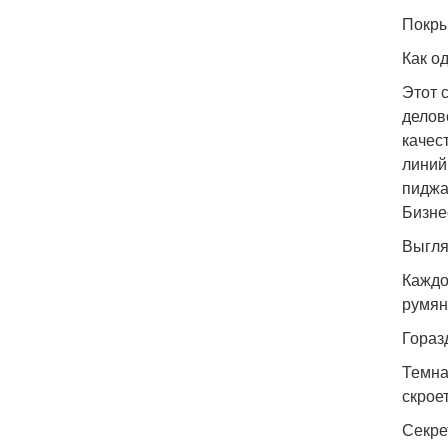
Покрыв
Как о
Этот 
делов
качес
линий
пиджа
Бизне
Выгля
Каждо
румян
Гораз
Темна
скрое
Секре