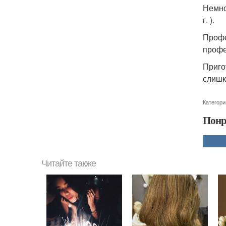
Немно
г. ).
Профе
профес
Приго
слишко
Категори
Понр
Читайте также