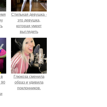
емя
Стильная девушка -
ну
это девушка,
ть
которая умеет
выглядеть
привлекательно и
элегантно в любои
ситуации.
 в
Глюкоза сменила
 90
образ и удивила
поклонников.
ки