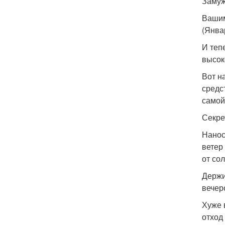
Замуже
Вашим
(Январ
И теп
высоко
Вот н
средс
самой
Секре
Нанос
ветер
от сол
Держи
вечеро
Хуже 
отход 