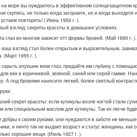
 на море вы нуждаетесь в эффективном солнцезащитном кр
не скупясь, не только когда загораете, но и когда выходите
устаем повторять! ( Июнь 1950 г. ).
вый взгляд: секреты красоты в домашних условиях.
та глаз во многом зависит отт формы бровей. (Май 1890 г. ).
 ваш взгляд стал более открытым и выразительным, завива
. (Март 1955 г. ).
 скрыть опухшие веки глаз, придайте им глубину с помощью
 для век в коричневой, зеленой, синей или серой гамме. Нан
ку. А под бровями нанесите легкий, более светлый контрастн
руки.
ний секрет красоты: если кутикулы возле ногтей стали су
м или специальным маслом для кутикулы. Так их легче будет о
е добры к своим руками, они нуждаются в заботе не меньше
чики, и ничто так не выдает возраст и статус женщины, как 
лько хорошие вещи. (Июль 1927 г. ).