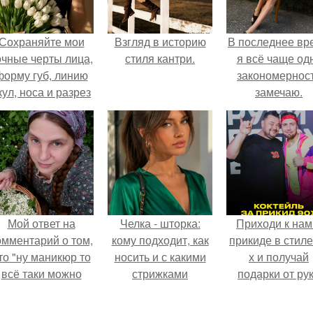
Сохраняйте мои
Взгляд в историю
В последнее вр
очные черты лица,
стиля кантри.
я всё чаще од
форму губ, линию
закономернос
кул, носа и разрез
замечаю.
глаз.
Мой ответ на
Челка - шторка:
Приходи к нам
омментарий о том,
кому подходит, как
прикиде в стиле
то "ну маникюр то
носить и с какими
х и получай
всё таки можно
стрижками
подарки от ру
было бы сделать.
сочетать.
вверх!