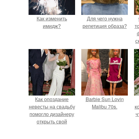
Как изменить
Для чего нужна
имидж?
репетиция образа?
т
с
Как опоздание
Barbie Sun Lovin
невесты на свадьбу
Malibu 70s.
к
помогло дизайнеру
ч
открыть свой
бренд.