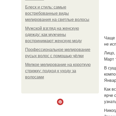
Блеск и стиль: самые
востребованные виды
мелирования на светлые волосы
Мужской взгляд на женскую
одежду: как мужчины
Чаще 
воспринимают женскую моду
не ис
Профессиональное мелирование
Лицо,
русых волос с помощью чёлки
Март 1
Мелкое мелирование на короткую
В сущ
стрижку: подход к уходу за
компо
волосами
Январь
Как в
ярче 
узнать
Никог