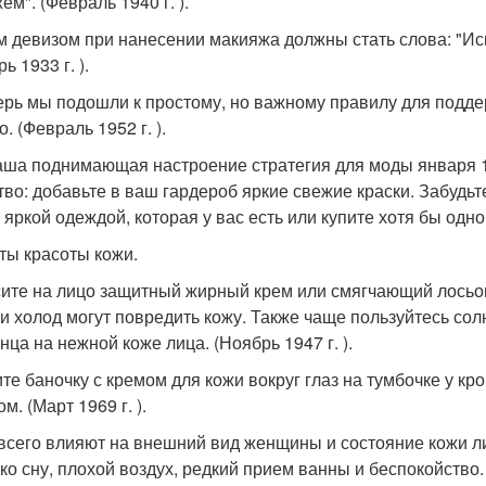
м". (Февраль 1940 г. ).
 девизом при нанесении макияжа должны стать слова: "Ис
ь 1933 г. ).
ерь мы подошли к простому, но важному правилу для подде
. (Февраль 1952 г. ).
аша поднимающая настроение стратегия для моды января 19
тво: добавьте в ваш гардероб яркие свежие краски. Забудь
 яркой одеждой, которая у вас есть или купите хотя бы одно
ты красоты кожи.
ите на лицо защитный жирный крем или смягчающий лосьон 
 и холод могут повредить кожу. Также чаще пользуйтесь с
нца на нежной коже лица. (Ноябрь 1947 г. ).
те баночку с кремом для кожи вокруг глаз на тумбочке у кро
м. (Март 1969 г. ).
всего влияют на внешний вид женщины и состояние кожи л
ко сну, плохой воздух, редкий прием ванны и беспокойство. 