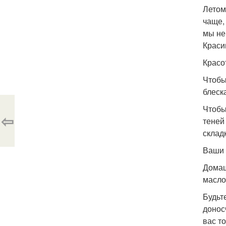
Летом
чаще, 
мы не 
Краси
Красо
Чтобы
блеска
Чтобы
⇦
теней
склад
Ваши 
Домаш
масло
Будьт
донос
вас то