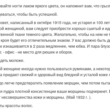
айте ногти лаком яркого цвета, он напомнит вам, что грызть 
деваться, чтобы быть успешной.
совет, написанный в октябре 1915 года, не устарел и 100 ле
ой женщиной, вам следует приобрести хорошо сшитый и ид
твенной ткани темного цвета. Желательно, чтобы на нем не
 кроя будет его отличительным знаком. У вас должно быть д
к изнашивается в 2 раза медленнее, чем юбка. И пара блуз
с - офис - не место для рюшек и оборок.
деть моложе.
й женщине иногда нужно пользоваться румянами, а некотор
а придают свежий и здоровый вид бледной и усталой коже лиц
до легче предотвратить появление морщин, чем потом пытать
я пудра плотной консистенции ваши морщины подчеркнет. 
т несовершенства кожи и морщины. (Май 1932 г. ).
ты красоты волос.