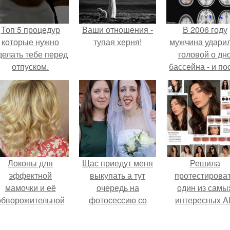
Топ 5 процедур
Ваши отношения -
В 2006 году
которые нужно
тупая херня!
мужчина удари
делать тебе перед
головой о дн
отпуском.
бассейна - и по
этого его жиз
изменилась са
странным образ
Локоны для
Щас приедут меня
Решила
эффектной
выкупать а тут
протестирова
мамочки и её
очередь на
один из самы
обворожительной
фотосессию со
интересных AI
дочурки.
мной.
промтов для бь
- анализа.