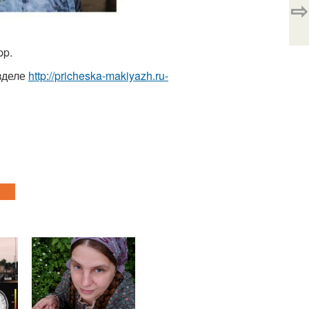
⇨
pp.
азделе
http://pricheska-makiyazh.ru-