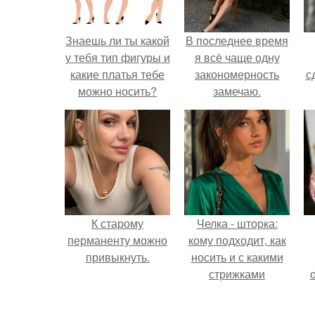
Знаешь ли ты какой
В последнее время
у тебя тип фигуры и
я всё чаще одну
какие платья тебе
закономерность
с
можно носить?
замечаю.
К старому
Челка - шторка:
перманенту можно
кому подходит, как
привыкнуть.
носить и с какими
стрижками
сочетать.