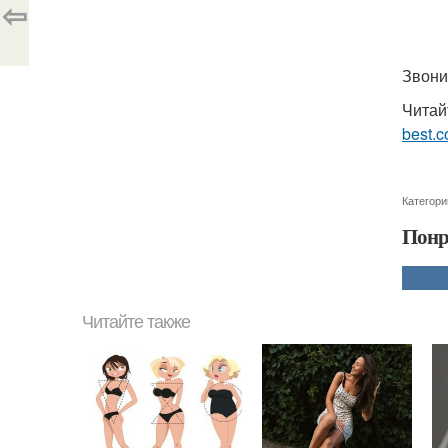
⇦
Звони
Читай
best.c
Категори
Понр
Читайте также