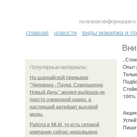
полезная информация о 
главная
новости
виды макияжа и пр
Вни
, Сто
Опыт 
Популярные материалы
Тольк
На шанхайской премьере
Подбо
"Человека - Паука: Совершенно
Стойк
Новый День" зендея выбрала не
100% 
просто очередной наряд, а
настоящий артефакт высокой
Акция
моды.
Успей
Работа в MLM, то есть сетевой
Пишит
компании сейчас неразрывно