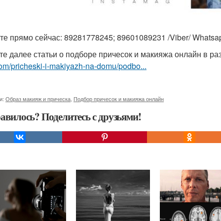
те прямо сейчас: 89281778245; 89601089231 /Viber/ Whatsa
те далее статьи о подборе причесок и макияжа онлайн в р
om/pricheski-i-makiyazh-na-domu/podbo...
и:
Образ макияж и прическа
,
Подбор причесок и макияжа онлайн
авилось? Поделитесь с друзьями!