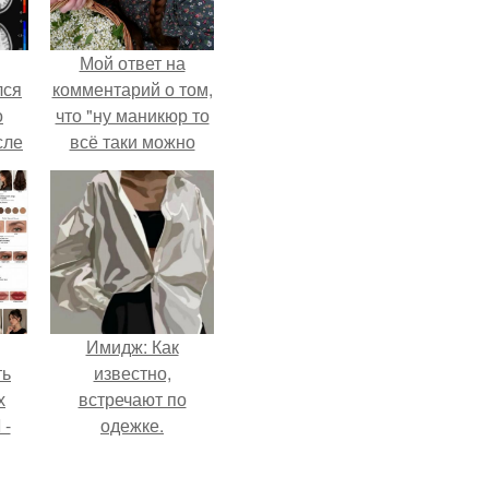
Мой ответ на
лся
комментарий о том,
о
что "ну маникюр то
сле
всё таки можно
нь
было бы сделать.
мым
ом.
Имидж: Как
ть
известно,
х
встречают по
 -
одежке.
юти