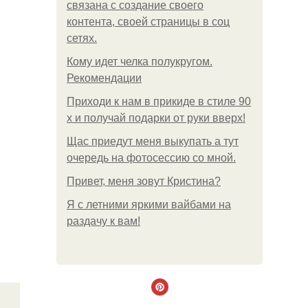
связана с создание своего
контента, своей страницы в соц
сетях.
Кому идет челка полукругом.
Рекомендации
Приходи к нам в прикиде в стиле 90
х и получай подарки от руки вверх!
Щас приедут меня выкупать а тут
очередь на фотосессию со мной.
Привет, меня зовут Кристина?
Я с летними яркими вайбами на
раздачу к вам!