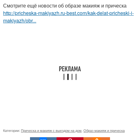
Смотрите ещё новости об образе макияж и прическа
http://pricheska-makiyazh.ru-best.com/kak-delat-pricheski-i-
makiyazh/obr...
Категории:
Прическа и макияж с выездом на дом
,
Образ макияж и прическа