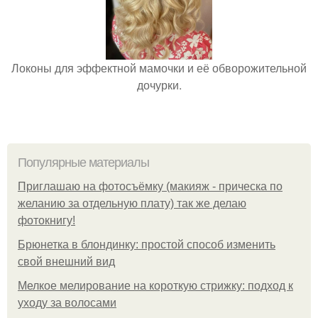
Локоны для эффектной мамочки и её обворожительной
дочурки.
Популярные материалы
Приглашаю на фотосъёмку (макияж - прическа по
желанию за отдельную плату) так же делаю
фотокнигу!
Брюнетка в блондинку: простой способ изменить
свой внешний вид
Мелкое мелирование на короткую стрижку: подход к
уходу за волосами