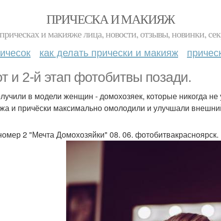
ПРИЧЕСКА И МАКИЯЖ
прическах и макияже лица, новости, отзывы, новинки, сек
ичесок
как делать прически и макияж
причес
от и 2-й этап фотобитвы позади.
лучили в модели женщин - домохозяек, которые никогда не
жа и причёски максимально омолодили и улучшали внешний
номер 2 "Мечта Домохозяйки" 08. 06. фотобитвакрасноярск.