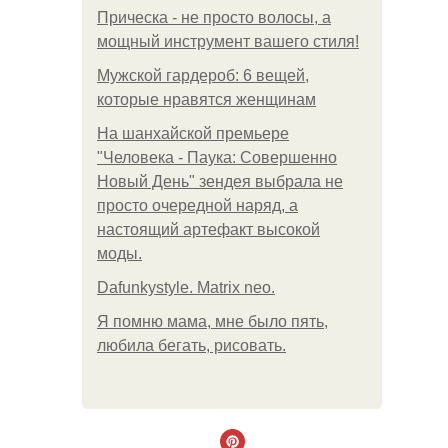
Прическа - не просто волосы, а
мощный инструмент вашего стиля!
Мужской гардероб: 6 вещей,
которые нравятся женщинам
На шанхайской премьере
"Человека - Паука: Совершенно
Новый День" зендея выбрала не
просто очередной наряд, а
настоящий артефакт высокой
моды.
Dafunkystyle. Matrix neo.
Я помню мама, мне было пять,
любила бегать, рисовать.