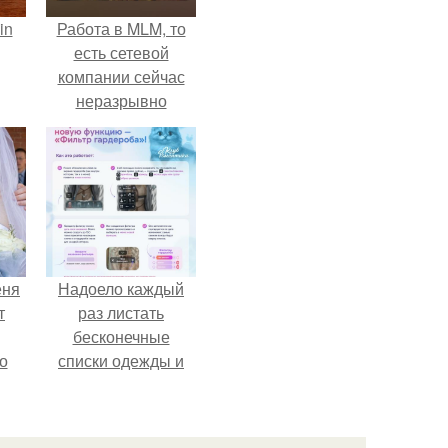
in
Работа в MLM, то
есть сетевой
компании сейчас
неразрывно
связана с создание
своего контента,
своей страницы в
соц сетях.
еня
Надоело каждый
т
раз листать
бесконечные
о
списки одежды и
заново собирать
любимый лук по
кусочкам?