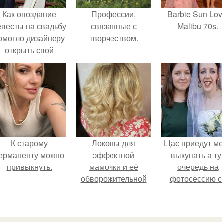
Как опоздание
Профессии,
Barbie Sun Lov
евесты на свадьбу
связанные с
Malibu 70s.
омогло дизайнеру
творчеством.
открыть свой
бренд.
К старому
Локоны для
Щас приедут м
ерманенту можно
эффектной
выкупать а ту
привыкнуть.
мамочки и её
очередь на
обворожительной
фотосессию с
дочурки.
мной.