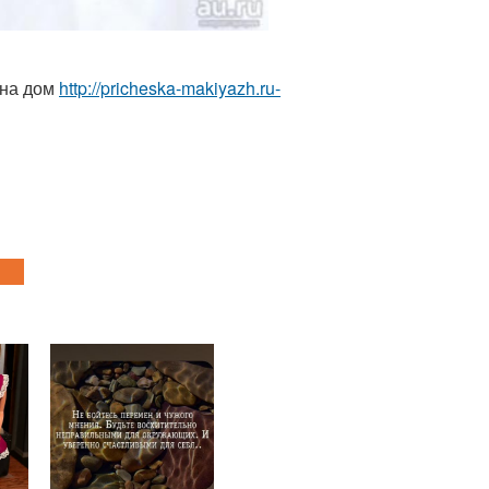
 на дом
http://pricheska-makiyazh.ru-