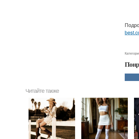
Подро
best.c
Категори
Понр
Читайте также