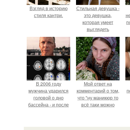
Взгляд в историю
Стильная девушка -
стиля кантри.
это девушка,
н
которая умеет
п
выглядеть
привлекательно и
элегантно в любои
ситуации.
В 2006 году
Мой ответ на
мужчина ударился
комментарий о том,
п
головой о дно
что "ну маникюр то
бассейна - и после
всё таки можно
этого его жизнь
было бы сделать.
изменилась самым
странным образом.