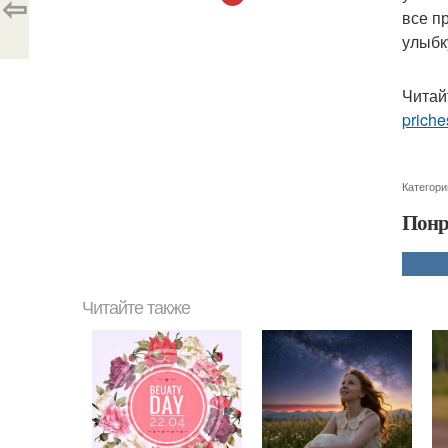
⇦
все п
улыбк
Читай
priche
Категори
Понр
Читайте также