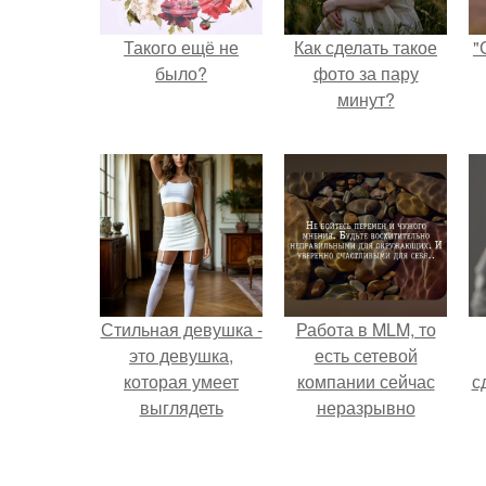
Такого ещё не
Как сделать такое
"
было?
фото за пару
минут?
Стильная девушка -
Работа в MLM, то
это девушка,
есть сетевой
которая умеет
компании сейчас
с
выглядеть
неразрывно
привлекательно и
связана с создание
элегантно в любои
своего контента,
ситуации.
своей страницы в