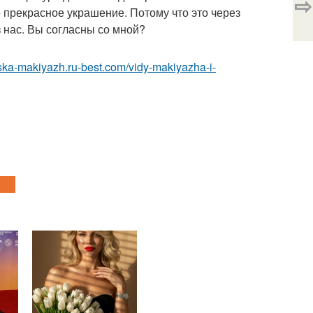
⇨
 прекрасное украшение. Потому что это через
з нас. Вы согласны со мной?
eska-makiyazh.ru-best.com/vidy-makiyazha-i-