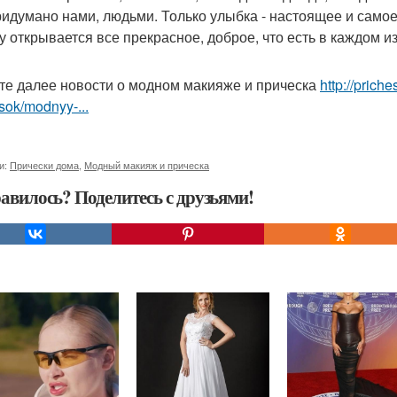
ридумано нами, людьми. Только улыбка - настоящее и самое
у открывается все прекрасное, доброе, что есть в каждом и
те далее новости о модном макияже и прическа
http://prich
sok/modnyy-...
и:
Прически дома
,
Модный макияж и прическа
авилось? Поделитесь с друзьями!