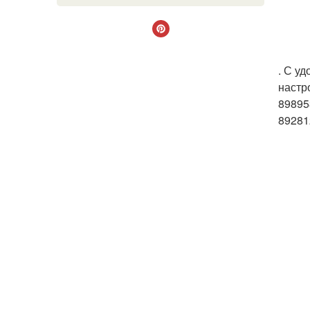
. С у
настр
89895
89281