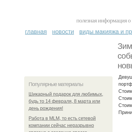
полезная информация о 
главная
новости
виды макияжа и пр
Зим
соб
нов
Девуш
портф
Популярные материалы
Стоим
Шикарный подарок для любимых,
Стоим
будь то 14 февраля, 8 марта или
Стоим
день рождения!
Прини
Работа в MLM, то есть сетевой
компании сейчас неразрывно