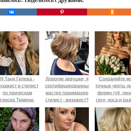
Я Таня Гилева -
Дорогие девушки, я
Сохраняйте м
изажист и стилист
сертифицированный
точные черты ли
по прическам
мастер парикмахер
форму губ, ли
города Тюмени.
стилист - визажист?
скул, носа и раз
глаз.