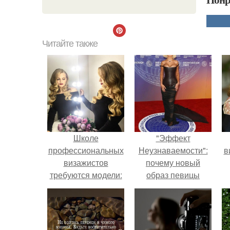
Читайте также
Школе
"Эффект
профессиональных
Неузнаваемости":
в
визажистов
почему новый
требуются модели:
образ певицы
вызвал споры о
гранях
возможного?