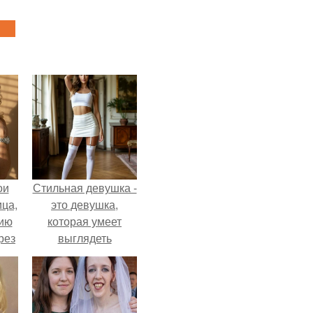
ои
Стильная девушка -
ца,
это девушка,
нию
которая умеет
рез
выглядеть
привлекательно и
элегантно в любои
ситуации.