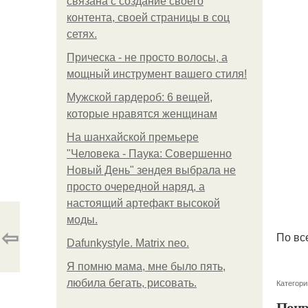
связана с создание своего
контента, своей страницы в соц
сетях.
Прическа - не просто волосы, а
мощный инструмент вашего стиля!
Мужской гардероб: 6 вещей,
которые нравятся женщинам
На шанхайской премьере
"Человека - Паука: Совершенно
Новый День" зендея выбрала не
просто очередной наряд, а
настоящий артефакт высокой
моды.
⇦
По вс
Dafunkystyle. Matrix neo.
Я помню мама, мне было пять,
любила бегать, рисовать.
Категори
Понр