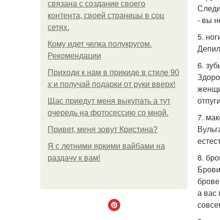
связана с создание своего
Следи
контента, своей страницы в соц
- вы н
сетях.
5. ног
Кому идет челка полукругом.
Депил
Рекомендации
6. зуб
Приходи к нам в прикиде в стиле 90
Здоро
х и получай подарки от руки вверх!
женщи
отпуг
Щас приедут меня выкупать а тут
очередь на фотосессию со мной.
7. ма
Вульг
Привет, меня зовут Кристина?
естес
Я с летними яркими вайбами на
8. бро
раздачу к вам!
Брови
брове
а вас
совсе