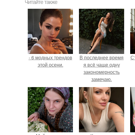
Читайте также
- 6 модных трендов
В последнее время
С
этой осени.
я всё чаще одну
закономерность
замечаю.
э