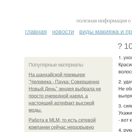
полезная информация о 
главная
новости
виды макияжа и пр
? 1
1. ух
Краси
Популярные материалы
волос
На шанхайской премьере
2. уда
"Человека - Паука: Совершенно
Не об
Новый День" зендея выбрала не
выпря
просто очередной наряд, а
настоящий артефакт высокой
3. си
моды.
Ухажи
- вот
Работа в MLM, то есть сетевой
компании сейчас неразрывно
4. рук