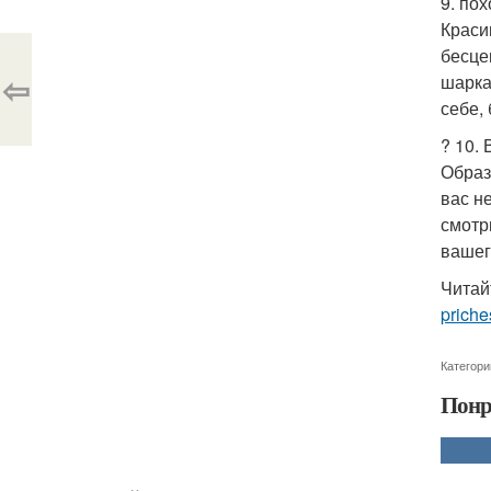
9. пох
Краси
бесце
⇦
шарка
себе,
? 10.
Образ
вас н
смотр
вашег
Читай
priche
Категори
Понр