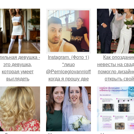
тильная девушка -
Instagram. (Фото 1)
Как опоздани
это девушка,
"лицо
невесты на сва
которая умеет
@Pernicegiovanniofficial,
помогло дизайн
выглядеть
когда я прошу две
открыть свой
привлекательно и
минуты перерыва.
бренд.
легантно в любои
ситуации.