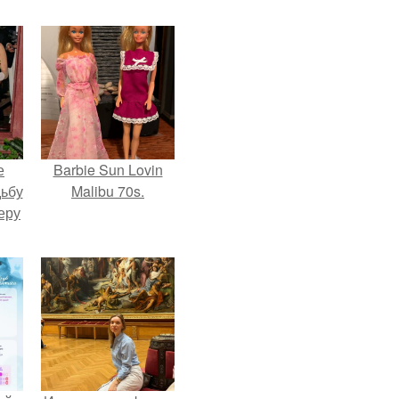
е
Barbie Sun Lovin
дьбу
Malibu 70s.
еру