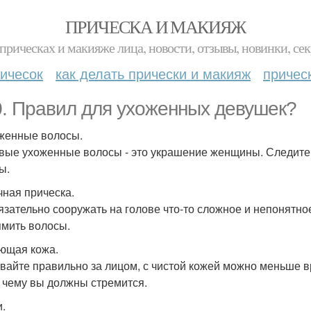
ПРИЧЕСКА И МАКИЯЖ
прическах и макияже лица, новости, отзывы, новинки, сек
ичесок
как делать прически и макияж
причес
0. Правил для ухоженных девушек?
оженные волосы.
вые ухоженные волосы - это украшение женщины. Следите з
ы.
чная прическа.
язательно сооружать на голове что-то сложное и непонятное
мить волосы.
яющая кожа.
вайте правильно за лицом, с чистой кожей можно меньше в
 к чему вы должны стремится.
и.