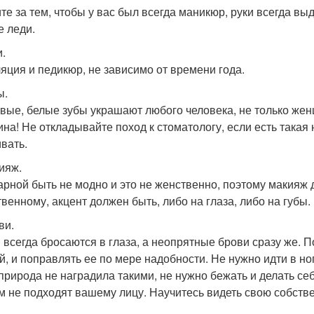
те за тем, чтобы у вас был всегда маникюр, руки всегда вы
е леди.
и.
яция и педикюр, не зависимо от времени года.
ы.
вые, белые зубы украшают любого человека, не только же
на! Не откладывайте поход к стоматологу, если есть такая
ивать.
кияж.
арной быть не модно и это не женственно, поэтому макияж
твенному, акцент должен быть, либо на глаза, либо на губы.
ви.
 всегда бросаются в глаза, а неопрятные брови сразу же.
й, и поправлять ее по мере надобности. Не нужно идти в но
 природа не наградила такими, не нужно бежать и делать се
м не подходят вашему лицу. Научитесь видеть свою собстве