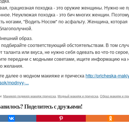
одка.
вая, грациозная походка - это оружие женщины. Нужно не пр
нное. Неуклюжая походка - это бич многих женщин. Поэтому
ть ногами, "Водить Носом" по асфальту. Женщина, которая 
 благополучной.
 Внешний образ.
 подбирайте соответствующий обстоятельствам. В том случа
ет таланта или вкуса, не нужно себя одевать во что-то серое
ите передачи с модными советами, ищите информацию на н
о желания.
те далее о модном макияже и прическа
http://pricheska-mak
sok/modnyy-...
и:
Маникюр педикюр макияж прическа
,
Модный макияж и прическа
,
Образ макияж и пр
авилось? Поделитесь с друзьями!