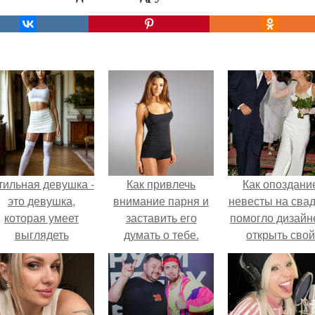
тильная девушка -
Как привлечь
Как опоздани
это девушка,
внимание парня и
невесты на сва
которая умеет
заставить его
помогло дизайн
выглядеть
думать о тебе.
открыть свой
привлекательно и
бренд.
легантно в любои
ситуации.