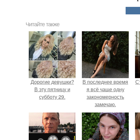
Читайте также
Дорогие девушки?
В последнее время
С
В эту пятницу и
я всё чаще одну
субботу 29.
закономерность
замечаю.
э