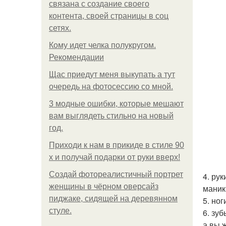
связана с создание своего
контента, своей страницы в соц
сетях.
Кому идет челка полукругом.
Рекомендации
Щас приедут меня выкупать а тут
очередь на фотосессию со мной.
3 модные ошибки, которые мешают
вам выглядеть стильно на новый
год.
Приходи к нам в прикиде в стиле 90
х и получай подарки от руки вверх!
Создай фотореалистичный портрет
4. ру
женщины в чёрном оверсайз
маник
пиджаке, сидящей на деревянном
5. но
стуле.
6. зу
а вы 