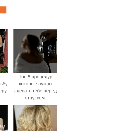
е
Топ 5 процедур
дьбу
которые нужно
еру
сделать тебе перед
отпуском.