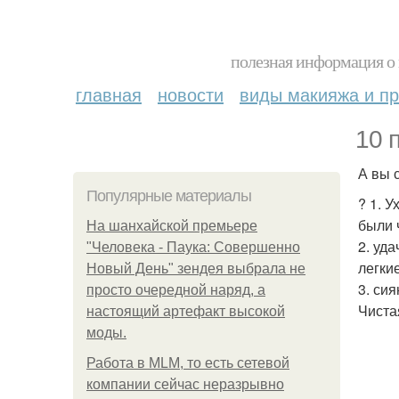
полезная информация о 
главная
новости
виды макияжа и пр
10 
А вы 
Популярные материалы
? 1. 
были 
На шанхайской премьере
2. уд
"Человека - Паука: Совершенно
легки
Новый День" зендея выбрала не
3. си
просто очередной наряд, а
Чиста
настоящий артефакт высокой
моды.
Работа в MLM, то есть сетевой
компании сейчас неразрывно