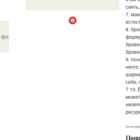
сиять,
7. ма
естес
8. бр
⇦
форму
брови
брови
9. по
нечто
шарка
себе,
? 10.
может
нелеп
ресур
Категори
Понр