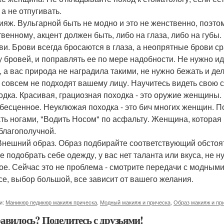
 а не отпугивать.
кияж. Вульгарной быть не модно и это не женственно, поэт
твенному, акцент должен быть, либо на глаза, либо на губы.
ови. Брови всегда бросаются в глаза, а неопрятные брови с
 бровей, и поправлять ее по мере надобности. Не нужно идт
, а вас природа не наградила такими, не нужно бежать и де
 совсем не подходят вашему лицу. Научитесь видеть свою 
ходка. Красивая, грациозная походка - это оружие женщины. 
 бесценное. Неуклюжая походка - это бич многих женщин. П
ть ногами, "Водить Носом" по асфальту. Женщина, которая 
 благополучной.
 Внешний образ. Образ подбирайте соответствующий обстоят
е подобрать себе одежду, у вас нет таланта или вкуса, не н
ое. Сейчас это не проблема - смотрите передачи с модны
се, выбор большой, все зависит от вашего желания.
и:
Маникюр педикюр макияж прическа
,
Модный макияж и прическа
,
Образ макияж и пр
авилось? Поделитесь с друзьями!