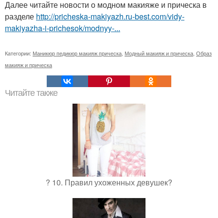
Далее читайте новости о модном макияже и прическа в
разделе
http://pricheska-makiyazh.ru-best.com/vidy-
makiyazha-i-prichesok/modnyy-...
Категории:
Маникюр педикюр макияж прическа
,
Модный макияж и прическа
,
Образ
макияж и прическа
Читайте также
? 10. Правил ухоженных девушек?