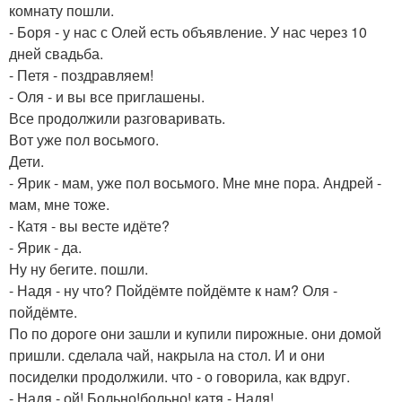
комнату пошли.
- Боря - у нас с Олей есть объявление. У нас через 10
дней свадьба.
- Петя - поздравляем!
- Оля - и вы все приглашены.
Все продолжили разговаривать.
Вот уже пол восьмого.
Дети.
- Ярик - мам, уже пол восьмого. Мне мне пора. Андрей -
мам, мне тоже.
- Катя - вы весте идёте?
- Ярик - да.
Ну ну бегите. пошли.
- Надя - ну что? Пойдёмте пойдёмте к нам? Оля -
пойдёмте.
По по дороге они зашли и купили пирожные. они домой
пришли. сделала чай, накрыла на стол. И и они
посиделки продолжили. что - о говорила, как вдруг.
- Надя - ой! Больно!больно! катя - Надя!