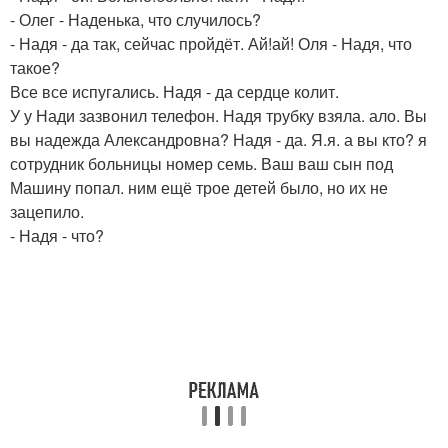
- Олег - Наденька, что случилось?
- Надя - да так, сейчас пройдёт. Ай!ай! Оля - Надя, что
такое?
Все все испугались. Надя - да сердце колит.
У у Нади зазвонил телефон. Надя трубку взяла. ало. Вы
вы надежда Александровна? Надя - да. Я.я. а вы кто? я
сотрудник больницы номер семь. Ваш ваш сын под
Машину попал. ним ещё трое детей было, но их не
зацепило.
- Надя - что?