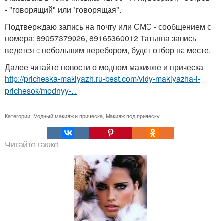
- "говорящий" или "говорящая".
Подтверждаю запись на почту или СМС - сообщением с
номера: 89057379026, 89165360012 Татьяна запись
ведется с небольшим перебором, будет отбор на месте.
Далее читайте новости о модном макияже и прическа
http://pricheska-makiyazh.ru-best.com/vidy-makiyazha-i-
prichesok/modnyy-...
Категории:
Модный макияж и прическа
,
Макияж под прическу
Читайте также