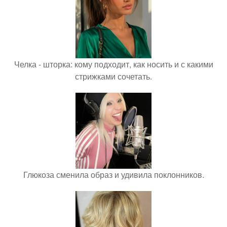
Челка - шторка: кому подходит, как носить и с какими
стрижками сочетать.
Глюкоза сменила образ и удивила поклонников.