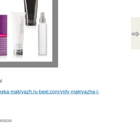
⇨
!
cheska-makiyazh.ru-best.com/vidy-makiyazha-i-
рическа