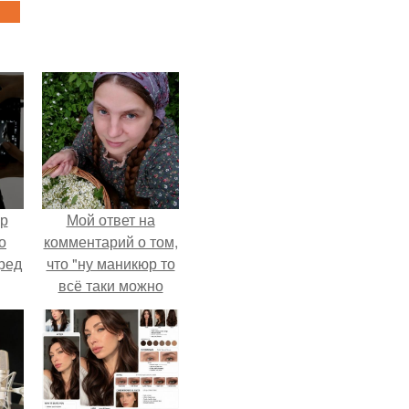
ур
Мой ответ на
о
комментарий о том,
ред
что "ну маникюр то
всё таки можно
было бы сделать.