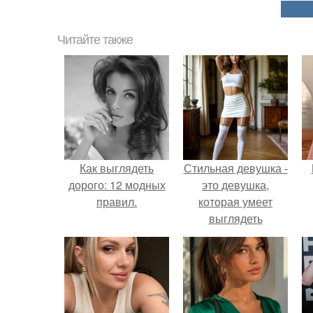
Читайте также
Как выглядеть
Стильная девушка -
дорого: 12 модных
это девушка,
правил.
которая умеет
выглядеть
привлекательно и
элегантно в любои
ситуации.