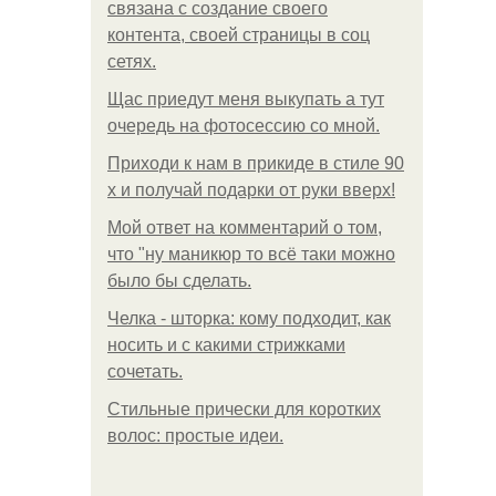
связана с создание своего
контента, своей страницы в соц
сетях.
Щас приедут меня выкупать а тут
очередь на фотосессию со мной.
Приходи к нам в прикиде в стиле 90
х и получай подарки от руки вверх!
Мой ответ на комментарий о том,
что "ну маникюр то всё таки можно
было бы сделать.
Челка - шторка: кому подходит, как
носить и с какими стрижками
сочетать.
Стильные прически для коротких
волос: простые идеи.