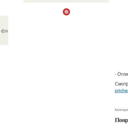
⇦
- Отл
Смотр
priche
Категори
Понр