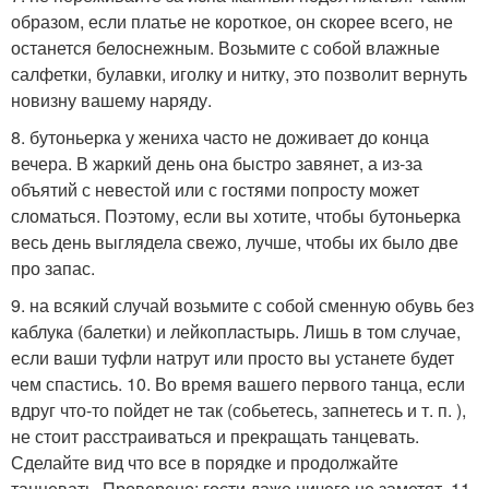
образом, если платье не короткое, он скорее всего, не
останется белоснежным. Возьмите с собой влажные
салфетки, булавки, иголку и нитку, это позволит вернуть
новизну вашему наряду.
8. бутоньерка у жениха часто не доживает до конца
вечера. В жаркий день она быстро завянет, а из-за
объятий с невестой или с гостями попросту может
сломаться. Поэтому, если вы хотите, чтобы бутоньерка
весь день выглядела свежо, лучше, чтобы их было две
про запас.
9. на всякий случай возьмите с собой сменную обувь без
каблука (балетки) и лейкопластырь. Лишь в том случае,
если ваши туфли натрут или просто вы устанете будет
чем спастись. 10. Во время вашего первого танца, если
вдруг что-то пойдет не так (собьетесь, запнетесь и т. п. ),
не стоит расстраиваться и прекращать танцевать.
Сделайте вид что все в порядке и продолжайте
танцевать. Проверено: гости даже ничего не заметят. 11.