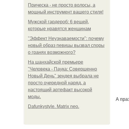
Прическа - не просто волосы, а
мощный инструмент вашего стиля!
Мужской гардероб: 6 вещей,
которые нравятся женщинам
"Эффект Неузнаваемости": почему
новый образ певицы вызвал споры
о гранях возможного?
На шанхайской премьере
"Человека - Паука: Совершенно
Новый День" зендея выбрала не
просто очередной наряд, а
настоящий артефакт высокой
моды.
А пра
Dafunkystyle. Matrix neo.