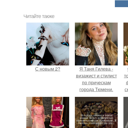
Читайте также
С новым 2?
Я Таня Гилева -
визажист и стилист
т
по прическам
города Тюмени.
с