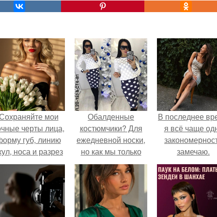
Сохраняйте мои
Обалденные
В последнее вр
очные черты лица,
костюмчики? Для
я всё чаще од
форму губ, линию
ежедневной носки,
закономернос
кул, носа и разрез
но как мы только
замечаю.
глаз.
добавляем
прическу и
вечерний макияж и.