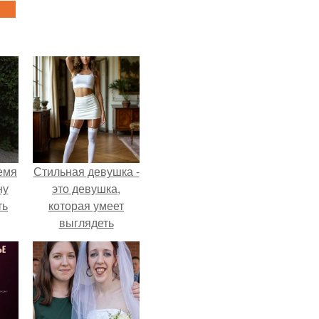
емя
Стильная девушка -
ну
это девушка,
ть
которая умеет
выглядеть
привлекательно и
элегантно в любои
ситуации.