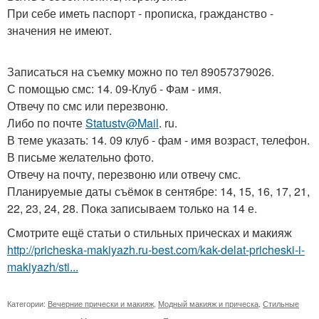
При себе иметь паспорт - прописка, гражданство -
значения не имеют.
Записаться на съемку можно по тел 89057379026.
С помощью смс: 14. 09-Клуб - Фам - имя.
Отвечу по смс или перезвоню.
Либо по почте
Statustv@Mail
. ru.
В теме указать: 14. 09 клуб - фам - имя возраст, телефон.
В письме желательно фото.
Отвечу на почту, перезвоню или отвечу смс.
Планируемые даты съёмок в сентябре: 14, 15, 16, 17, 21,
22, 23, 24, 28. Пока записываем только на 14 е.
Смотрите ещё статьи о стильных прическах и макияж
http://pricheska-makiyazh.ru-best.com/kak-delat-pricheski-i-
makiyazh/sti...
Категории:
Вечерние прически и макияж
,
Модный макияж и прическа
,
Стильные