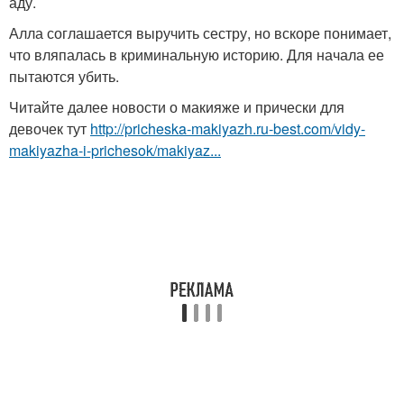
аду.
Алла соглашается выручить сестру, но вскоре понимает,
что вляпалась в криминальную историю. Для начала ее
пытаются убить.
Читайте далее новости о макияже и прически для
девочек тут
http://pricheska-makiyazh.ru-best.com/vidy-
makiyazha-i-prichesok/makiyaz...