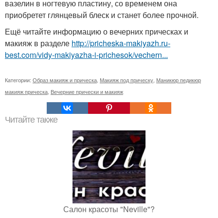
вазелин в ногтевую пластину, со временем она
приобретет глянцевый блеск и станет более прочной.
Ещё читайте информацию о вечерних прическах и
макияж в разделе
http://pricheska-makiyazh.ru-
best.com/vidy-makiyazha-i-prichesok/vechern...
Категории:
Образ макияж и прическа
,
Макияж под прическу
,
Маникюр педикюр
макияж прическа
,
Вечерние прически и макияж
Читайте также
Салон красоты "Neville"?