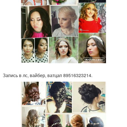
Запись в лс, вайбер, ватцап 89516323214.