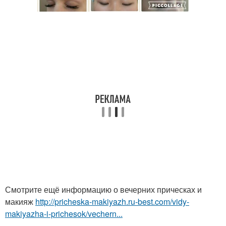
Смотрите ещё информацию о вечерних прическах и
макияж
http://pricheska-makiyazh.ru-best.com/vidy-
makiyazha-i-prichesok/vechern...