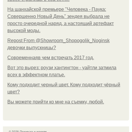
На шанхайской премьере "Человека - Паука:
Совершенно Новый День" зендея выбрала не
просто очередной наряд, а настоящий артефакт
высокой моды.
Repost From @Showroom_Shopogolik_Noginsk
девочки выпускницы?
Современнаяв чем встречать 2017 год.
Вот это вырез: роузи хантингтон - уайтли затмила
всех в эффектном платьe.
Кому подходит черный цвет. Кому подходит чёрный
цвет?
Вы можете прийти ко мне на съемку, любой.
© 2026 Прическа и макияж