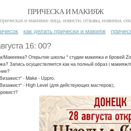
ПРИЧЕСКА И МАКИЯЖ
прическах и макияже лица, новости, отзывы, новинки, сек
ичесок
как делать прически и макияж
причес
августа 16: 00?
к/Макеевка? Открытие школы * студии макияжа и бровей Zol
жа? Запись осуществляется как на полный образ ( макияж/п
ние?
Визажист" - Make - Uppro.
"Визажист" - High Level (для действующих мастеров);.
бровист?