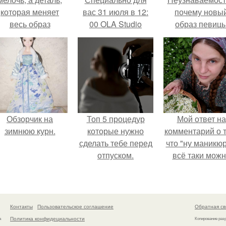
которая меняет
вас 31 июля в 12:
почему новы
весь образ
00 OLA Studio
образ певиц
человека.
организовывает
вызвал споры
Beauty Day!
гранях
возможного?
Обзорчик на
Топ 5 процедур
Мой ответ на
зимнюю курн.
которые нужно
комментарий о т
сделать тебе перед
что "ну маникюр
отпуском.
всё таки мож
было бы сделат
Контакты
Пользовательское соглашение
Обратная св
Политика конфидециальности
а
Копирование раз