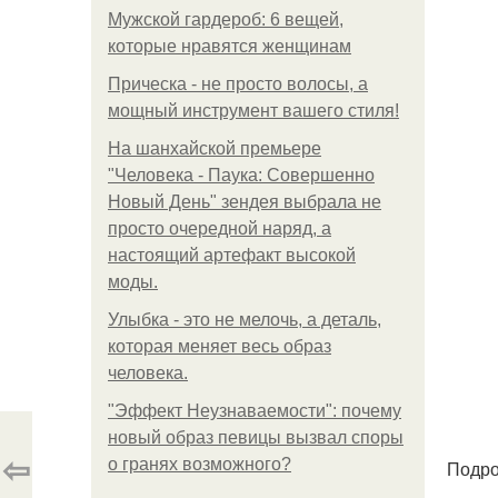
Мужской гардероб: 6 вещей,
которые нравятся женщинам
Прическа - не просто волосы, а
мощный инструмент вашего стиля!
На шанхайской премьере
"Человека - Паука: Совершенно
Новый День" зендея выбрала не
просто очередной наряд, а
настоящий артефакт высокой
моды.
Улыбка - это не мелочь, а деталь,
которая меняет весь образ
человека.
"Эффект Неузнаваемости": почему
новый образ певицы вызвал споры
⇦
о гранях возможного?
Подро