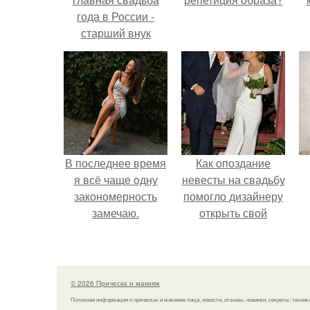
года в России -
старший внук
примадонны
отечественной
эстрады Никита
Пресняков решил
покончить с
холостой жизнью.
В последнее время
Как опоздание
я всё чаще одну
невесты на свадьбу
закономерность
помогло дизайнеру
замечаю.
открыть свой
бренд.
© 2026 Прическа и макияж
Полезная информация о прическах и макияже лица, новости, отзывы, новинки, секреты, техник