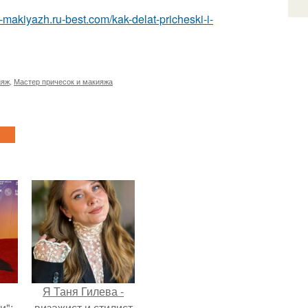
a-makiyazh.ru-best.com/kak-delat-pricheski-i-
ияж
,
Мастер причесок и макияжа
Я Таня Гилева -
и":
визажист и стилист