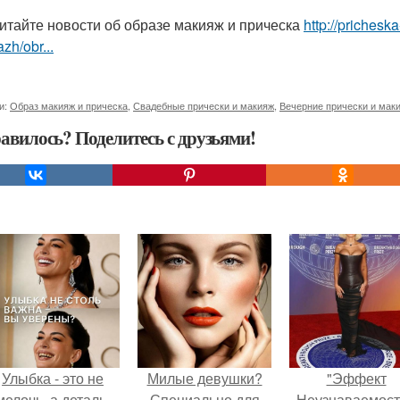
итайте новости об образе макияж и прическа
http://prichesk
zh/obr...
и:
Образ макияж и прическа
,
Свадебные прически и макияж
,
Вечерние прически и мак
авилось? Поделитесь с друзьями!
Улыбка - это не
Милые девушки?
"Эффект
мелочь, а деталь,
Специально для
Неузнаваемост