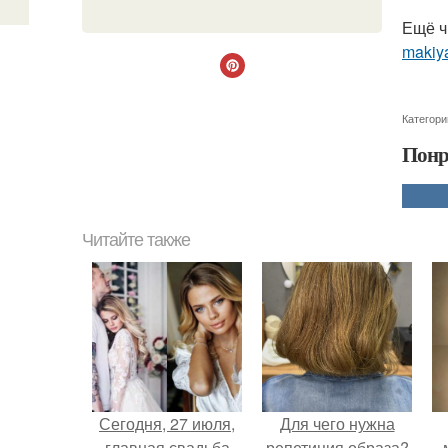
Ещё ч
makiya
Категори
Понр
Читайте также
Сегодня, 27 июля,
Для чего нужна
главная свадьба
репетиция образа?