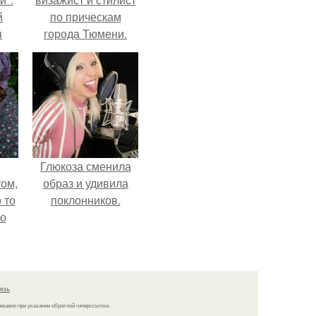
й
по прическам
ы
города Тюмени.
 о
Глюкоза сменила
ом,
образ и удивила
 то
поклонников.
но
ь.
язь
решено при указании обратной гиперссылки.