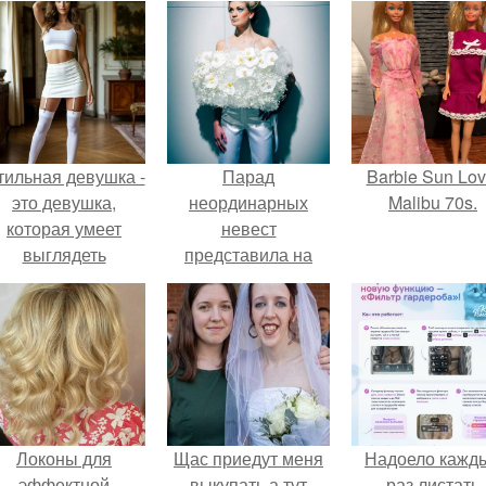
тильная девушка -
Парад
Barbie Sun Lov
это девушка,
неординарных
Malibu 70s.
которая умеет
невест
выглядеть
представила на
привлекательно и
цветочном шоу,
легантно в любои
прошедшем в
ситуации.
рамках свадебной
выставки в Брно,
флорист из Чехии
мари биттнерова.
Локоны для
Щас приедут меня
Надоело кажд
эффектной
выкупать а тут
раз листать