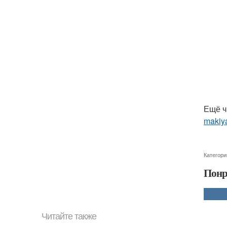
Ещё ч
makiya
Категори
Понр
Читайте также