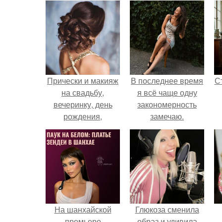
Прически и макияж
В последнее время
С
на свадьбу,
я всё чаще одну
вечеринку, день
закономерность
рождения,
замечаю.
выпускной,
корпоратив,
э
фотосессию и
просто на каждый
день.
На шанхайской
Глюкоза сменила
премьере
образ и удивила