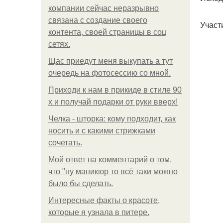
компании сейчас неразрывно
связана с создание своего
Участ
контента, своей страницы в соц
сетях.
Щас приедут меня выкупать а тут
очередь на фотосессию со мной.
Приходи к нам в прикиде в стиле 90
х и получай подарки от руки вверх!
Челка - шторка: кому подходит, как
носить и с какими стрижками
сочетать.
Мой ответ на комментарий о том,
что "ну маникюр то всё таки можно
было бы сделать.
Интересные факты о красоте,
которые я узнала в питере.