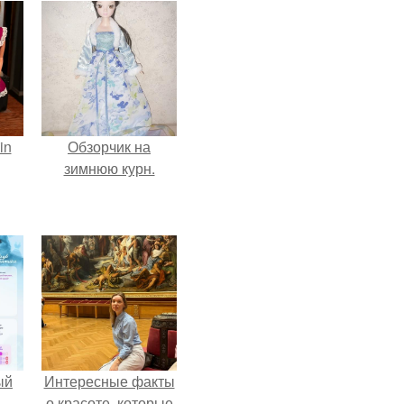
in
Обзорчик на
зимнюю курн.
ый
Интересные факты
о красоте, которые