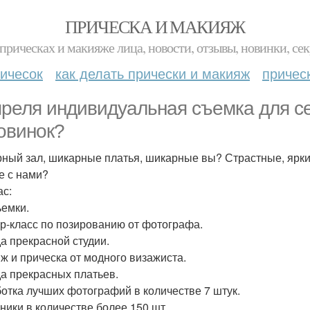
ПРИЧЕСКА И МАКИЯЖ
прическах и макияже лица, новости, отзывы, новинки, сек
ичесок
как делать прически и макияж
причес
преля индивидуальная съемка для с
овинок?
ный зал, шикарные платья, шикарные вы? Страстные, ярк
е с нами?
ас:
ьемки.
р-класс по позированию от фотографа.
а прекрасной студии.
ж и прическа от модного визажиста.
а прекрасных платьев.
отка лучших фотографий в количестве 7 штук.
ники в количестве более 150 шт.