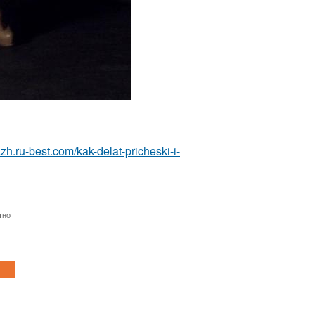
zh.ru-best.com/kak-delat-pricheski-i-
тно