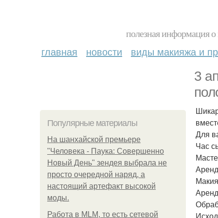
полезная информация о 
главная
новости
виды макияжа и пр
3 а
пол
Шикар
вмест
Популярные материалы
Для в
На шанхайской премьере
Час с
"Человека - Паука: Совершенно
Масте
Новый День" зендея выбрала не
Аренд
просто очередной наряд, а
Макия
настоящий артефакт высокой
Аренд
моды.
Обраб
Работа в MLM, то есть сетевой
Исход