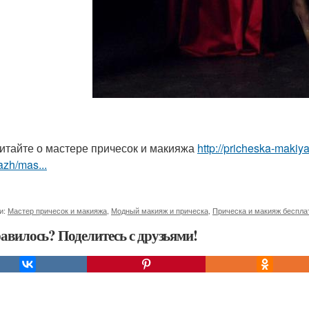
итайте о мастере причесок и макияжа
http://pricheska-makiya
zh/mas...
и:
Мастер причесок и макияжа
,
Модный макияж и прическа
,
Прическа и макияж беспла
авилось? Поделитесь с друзьями!