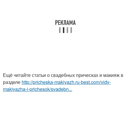
Ещё читайте статьи о свадебных прическах и макияж в
разделе
http://pricheska-makiyazh.ru-best.com/vidy-
makiyazha-i-prichesok/svadebn...