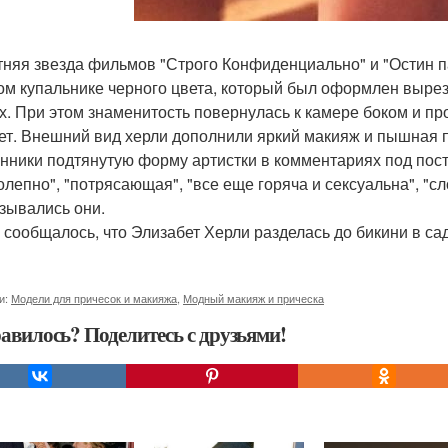
тняя звезда фильмов "Строго Конфиденциально" и "Остин п
ом купальнике черного цвета, который был оформлен вырез
х. При этом знаменитость повернулась к камере боком и п
ет. Внешний вид херли дополнили яркий макияж и пышная 
нники подтянутую форму артистки в комментариях под пос
олепно", "потрясающая", "все еще горяча и сексуальна", "сл
зывались они.
 сообщалось, что Элизабет Херли разделась до бикини в сад
и:
Модели для причесок и макияжа
,
Модный макияж и прическа
авилось? Поделитесь с друзьями!