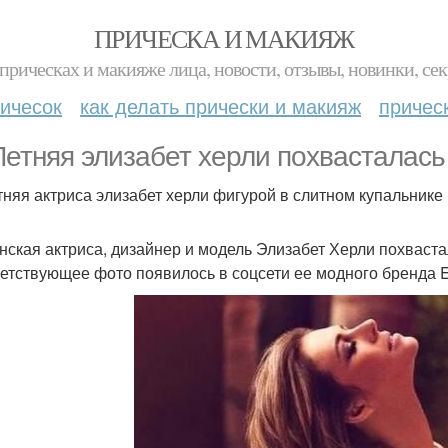
ПРИЧЕСКА И МАКИЯЖ
прическах и макияже лица, новости, отзывы, новинки, сек
ичесок
как делать прически и макияж
причес
Летняя элизабет херли похвасталась
тняя актриса элизабет херли фигурой в слитном купальнике
нская актриса, дизайнер и модель Элизабет Херли похваста
етствующее фото появилось в соцсети ее модного бренда El