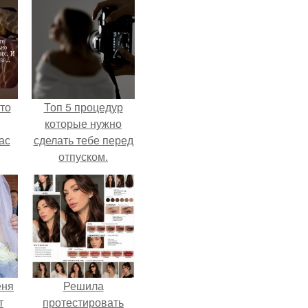
то
Топ 5 процедур
которые нужно
ас
сделать тебе перед
отпуском.
ние
а,
ы в
еня
Решила
т
протестировать