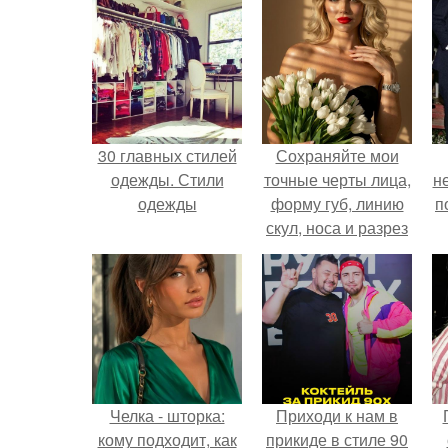
30 главных стилей
Сохраняйте мои
одежды. Стили
точные черты лица,
н
одежды
форму губ, линию
п
скул, носа и разрез
глаз.
Челка - шторка:
Приходи к нам в
кому подходит, как
прикиде в стиле 90