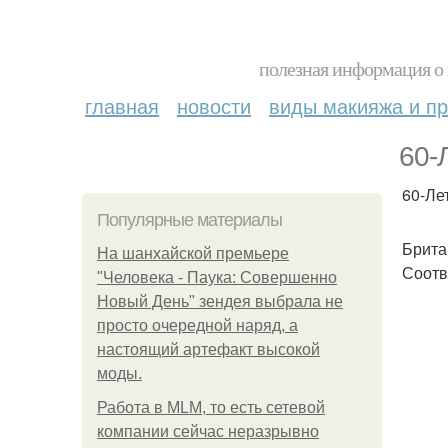
полезная информация о 
главная
новости
виды макияжа и пр
60-
60-Ле
Популярные материалы
Брита
На шанхайской премьере
Соотв
"Человека - Паука: Совершенно
Новый День" зендея выбрала не
просто очередной наряд, а
настоящий артефакт высокой
моды.
Работа в MLM, то есть сетевой
компании сейчас неразрывно