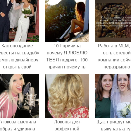
Как опоздание
101 причина
Работа в MLM, 
евесты на свадьбу
почему Я ЛЮБЛЮ
есть сетевой
омогло дизайнеру
ТЕБЯ подруге. 100
компании сейч
открыть свой
причин почему ты
неразрывно
бренд.
моя лучшая
связана с созда
подруга.
своего контент
своей страниц
соц сетях.
Глюкоза сменила
Локоны для
Щас приедут м
образ и удивила
эффектной
выкупать а ту