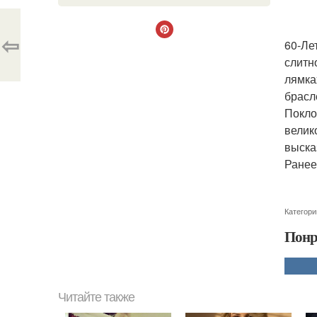
⇦
60-Ле
слитн
лямка
брасл
Покло
велик
выска
Ранее
Категори
Понр
Читайте также