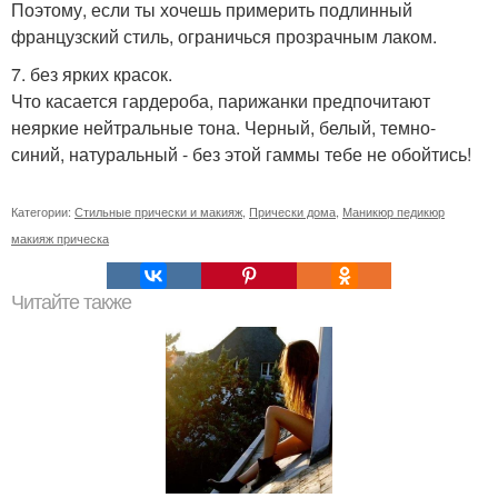
Поэтому, если ты хочешь примерить подлинный
французский стиль, ограничься прозрачным лаком.
7. без ярких красок.
Что касается гардероба, парижанки предпочитают
неяркие нейтральные тона. Черный, белый, темно-
синий, натуральный - без этой гаммы тебе не обойтись!
Категории:
Стильные прически и макияж
,
Прически дома
,
Маникюр педикюр
макияж прическа
Читайте также