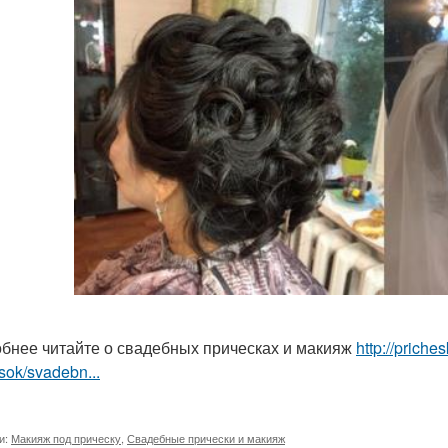
бнее читайте о свадебных прическах и макияж
http://prich
sok/svadebn...
и:
Макияж под прическу
,
Свадебные прически и макияж