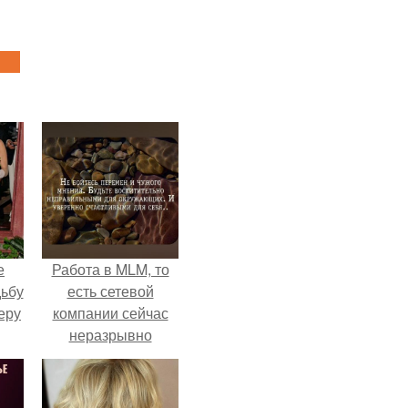
е
Работа в MLM, то
дьбу
есть сетевой
еру
компании сейчас
неразрывно
связана с создание
своего контента,
своей страницы в