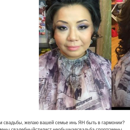
м свадьбы, желаю вашей семье инь ЯН быть в гармонии?
ены свадебныйстилист необычнаясвадьба спортсмены.