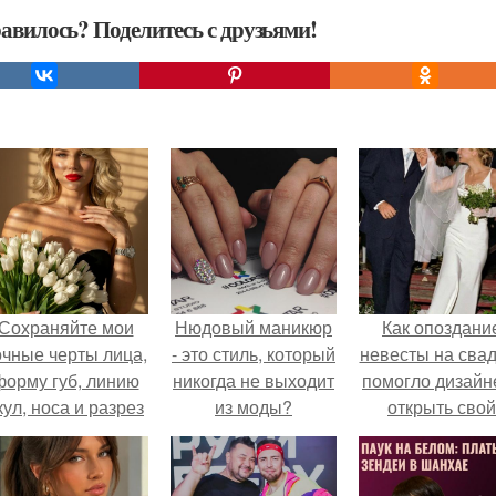
авилось? Поделитесь с друзьями!
Сохраняйте мои
Нюдовый маникюр
Как опоздани
очные черты лица,
- это стиль, который
невесты на сва
форму губ, линию
никогда не выходит
помогло дизайн
кул, носа и разрез
из моды?
открыть свой
глаз.
бренд.