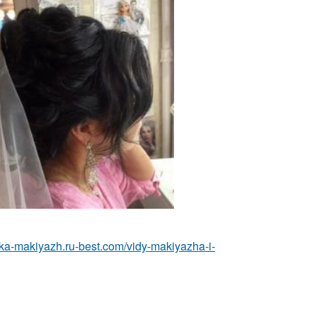
eska-makiyazh.ru-best.com/vidy-makiyazha-i-