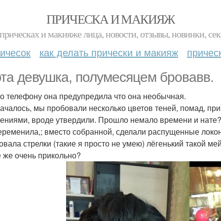
ПРИЧЕСКА И МАКИЯЖ
прическах и макияже лица, новости, отзывы, новинки, сек
ичесок
как делать прически и макияж
причес
эта девушка, полумесяцем бровавв.
о телефону она предупредила что она необычная.
началось, мы пробовали несколько цветов теней, помад, при
ениями, вроде утвердили. Прошло немало времени и нате
еременила,; вместо собранной, сделали распущенные локон
вала стрелки (такие я просто не умею) лёгенький такой мейк
е же очень прикольно?