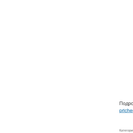
Подро
priche
Категори