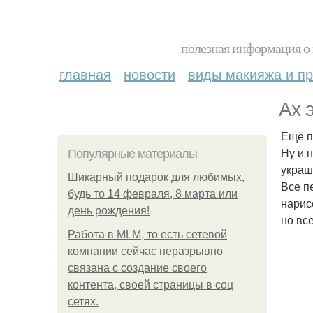
полезная информация о 
главная
новости
виды макияжа и пр
Ах 
Ещё п
Ну и 
Популярные материалы
украш
Шикарный подарок для любимых,
Все п
будь то 14 февраля, 8 марта или
нарисо
день рождения!
но вс
Работа в MLM, то есть сетевой
компании сейчас неразрывно
связана с создание своего
контента, своей страницы в соц
сетях.