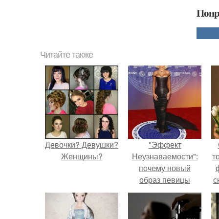
Понр
Читайте также
Девочки? Девушки?
"Эффект
Женщины?
Неузнаваемости":
т
почему новый
образ певицы
с
вызвал споры о
гранях
возможного?