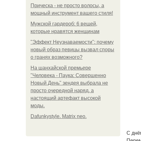
Прическа - не просто волосы, а
мощный инструмент вашего стиля!
Мужской гардероб: 6 вещей,
которые нравятся женщинам
"Эффект Неузнаваемости": почему
новый образ певицы вызвал споры
о гранях возможного?
На шанхайской премьере
"Человека - Паука: Совершенно
Новый День" зендея выбрала не
просто очередной наряд, а
настоящий артефакт высокой
моды.
Dafunkystyle. Matrix neo.
С днё
Перем