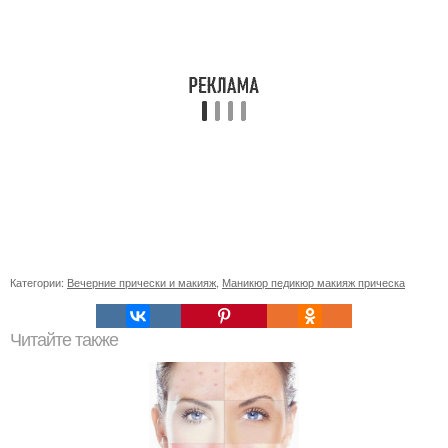
Категории:
Вечерние прически и макияж
,
Маникюр педикюр макияж прическа
Читайте также