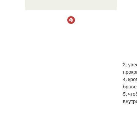
3. ув
прокр
4. кр
брове
5. чт
внутр