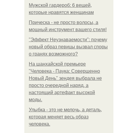
Мужской гардероб: 6 вещей,
которые нравятся женщинам
Прическа - не просто волосы, а
мощный инструмент вашего стиля!
"Эффект Неузнаваемости": почему
новый образ певицы вызвал споры
о гранях возможного?
На шанхайской премьере
"Человека - Паука: Совершенно
Новый День" зендея выбрала не
просто очередной наряд, а
настоящий артефакт высокой
моды.
Улыбка - это не мелочь, а деталь,
которая меняет весь образ
человека.