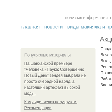
полезная информация о 
главная
новости
виды макияжа и пр
Акц
Сваде
Вечер
Популярные материалы
Выезд 
На шанхайской премьере
Репет
"Человека - Паука: Совершенно
По по
Новый День" зендея выбрала не
Работ
просто очередной наряд, а
Звони
настоящий артефакт высокой
моды.
Кому идет челка полукругом.
Рекомендации