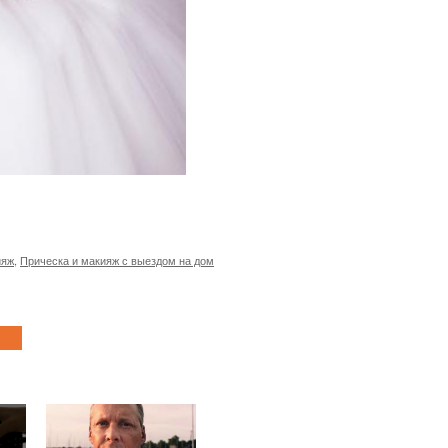
ияж
,
Прическа и макияж с выездом на дом