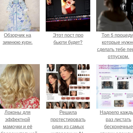
Обзорчик на
Этот пост про
Топ 5 процед
зимнюю курн.
бьюти будет?
которые нужн
сделать тебе пе
отпуском.
Локоны для
Решила
Надоело кажд
эффектной
протестировать
раз листать
мамочки и её
один из самых
бесконечные