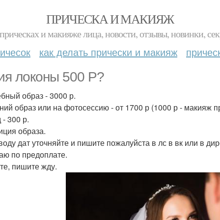
ПРИЧЕСКА И МАКИЯЖ
прическах и макияже лица, новости, отзывы, новинки, сек
ичесок
как делать прически и макияж
причес
ия локоны 500 Р?
бный образ - 3000 р.
ний образ или на фотосессию - от 1700 р (1000 р - макияж пр
- 300 р.
иция образа.
воду дат уточняйте и пишите пожалуйста в лс в вк или в ди
аю по предоплате.
те, пишите жду.