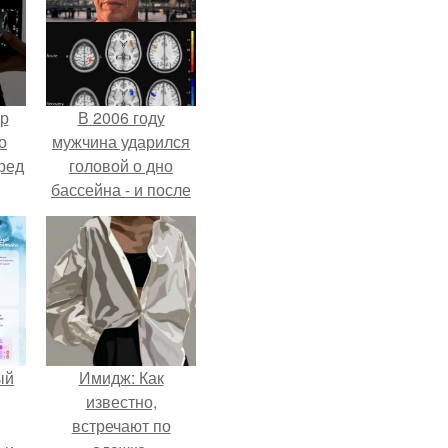
ур
В 2006 году
о
мужчина ударился
ред
головой о дно
бассейна - и после
этого его жизнь
изменилась самым
странным образом.
ый
Имидж: Как
известно,
встречают по