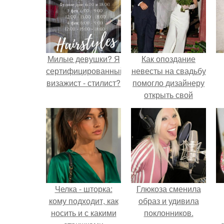
Милые девушки? Я
Как опоздание
сертифицированный
невесты на свадьбу
визажист - стилист?
помогло дизайнеру
открыть свой
бренд.
Челка - шторка:
Глюкоза сменила
кому подходит, как
образ и удивила
носить и с какими
поклонников.